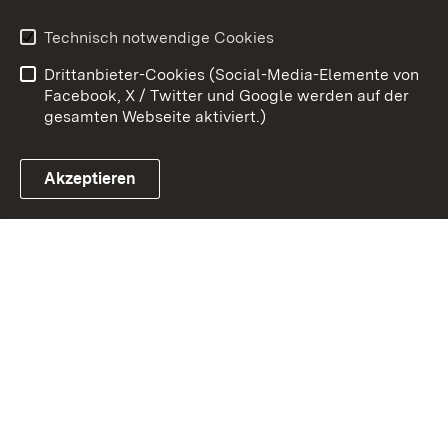
Benutzungshinweise
Erklärung zur
Technisch notwendige Cookies
Barrierefreiheit
Drittanbieter-Cookies (Social-Media-Elemente von
Impressum
Cookies
Facebook, X / Twitter und Google werden auf der
gesamten Webseite aktiviert.)
Akzeptieren
Link zum Landesportal