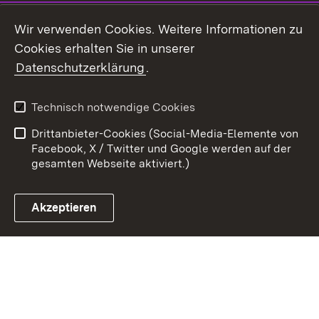
Youtube
Wir verwenden Cookies. Weitere Informationen zu
Cookies erhalten Sie in unserer
Zum 
Datenschutzerklärung
.
Kontakt
Datenschutz
Benutzungshinweise
Erklärung zur
Technisch notwendige Cookies
Barrierefreiheit
Drittanbieter-Cookies (Social-Media-Elemente von
Impressum
Cookies
Facebook, X / Twitter und Google werden auf der
gesamten Webseite aktiviert.)
Akzeptieren
Link zum Landesportal