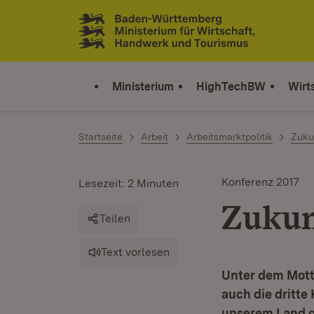
Zum Inhalt springen
Link zur Startseite
Ministerium
HighTechBW
Wirt
Startseite
Arbeit
Arbeitsmarktpolitik
Zuku
Konferenz 2017
Lesezeit: 2 Minuten
Zukun
Teilen
Text vorlesen
Unter dem Motto
auch die dritte
unserem Land ge