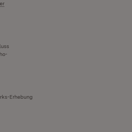
er
ffnet in neuem Fenster)
)
luss
ho-
QWrks-Erhebung