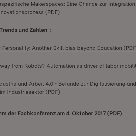
iespezifische Makerspaces: Eine Chance zur Integratio
nnovationsprozess (PDF)
"Trends und Zahlen":
 Personality: Another Skill bias beyond Education (PDF
way from Robots? Automation as driver of labor mobili
ustrie und Arbeit 4.0 - Befunde zur Digitalisierung un
(Öffnet in neuem Fenster)
m Industriesektor (PDF)
ad:
m der Fachkonferenz am 4. Oktober 2017 (PDF)
(Öffn