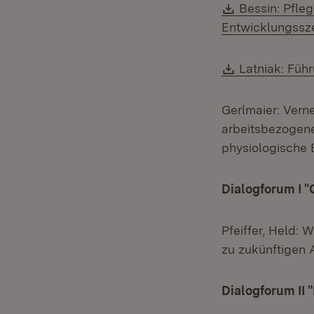
Download:
Bessin: Pfleg
Entwicklungssze
Download:
Latniak: Füh
Gerlmaier: Vern
arbeitsbezogene
physiologische
Dialogforum I 
Pfeiffer, Held:
zu zukünftigen 
Dialogforum II