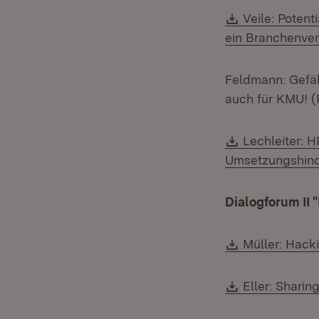
Download:
Veile: Potent
ein Branchenver
Feldmann: Gefäh
auch für KMU! 
Download:
Lechleiter: 
Umsetzungshind
Dialogforum II 
Download:
Müller: Hack
Download:
Eller: Shari