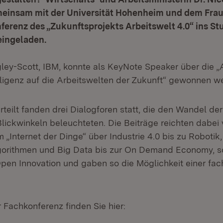
meinsam mit der Universität Hohenheim und dem Frau
ferenz des „Zukunftsprojekts Arbeitswelt 4.0“ ins St
eingeladen.
gley-Scott, IBM, konnte als KeyNote Speaker über die 
elligenz auf die Arbeitswelten der Zukunft“ gewonnen w
teilt fanden drei Dialogforen statt, die den Wandel de
lickwinkeln beleuchteten. Die Beiträge reichten dabei
„Internet der Dinge“ über Industrie 4.0 bis zu Robotik,
lgorithmen und Big Data bis zur On Demand Economy, s
Open Innovation und gaben so die Möglichkeit einer fa
 Fachkonferenz finden Sie hier: