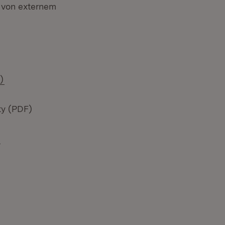
n von externem
(Öffnet in neuem Fenster)
)
ty (PDF)
d
et in neuem Fenster)