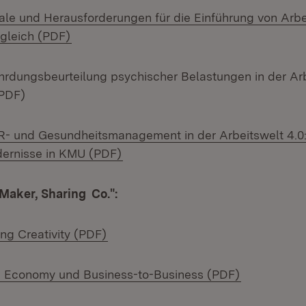
iale und Herausforderungen für die Einführung von Arbe
(Öffnet in neuem Fenster)
gleich (PDF)
rdungsbeurteilung psychischer Belastungen in der Arb
(PDF)
HR- und Gesundheitsmanagement in der Arbeitswelt 4.0
(Öffnet in neuem Fenster)
ernisse in KMU (PDF)
"Maker, Sharing Co.":
(Öffnet in neuem Fenster)
ing Creativity (PDF)
(Öffnet in 
ng Economy und Business-to-Business (PDF)