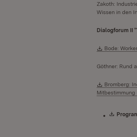
Zakoth: Industr
Wissen in den I
Dialogforum II 
Download:
Bode: Worker
Göthner: Rund a
Download:
Bromberg: Ind
Mitbestimmung i
Downlo
Program