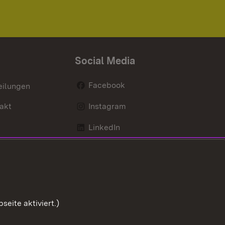
Social Media
Facebook
eilungen
akt
Instagram
LinkedIn
Social Wall
Youtube
eite aktiviert.)
Zum Sei