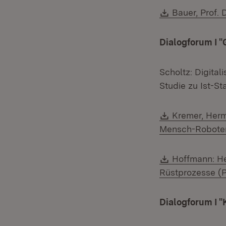
Download:
Bauer, Prof. 
Dialogforum I "
Scholtz: Digita
Studie zu Ist-S
Download:
Kremer, Herm
Mensch-Roboter-
Download:
Hoffmann: H
Rüstprozesse (
Dialogforum I "