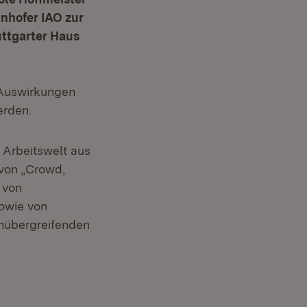
nhofer IAO zur
uttgarter Haus
„Auswirkungen
erden.
r Arbeitswelt aus
 von „Crowd,
 von
owie von
chübergreifenden