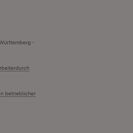
em Fenster)
-Württemberg -
rbeiterdurch
)
 betrieblicher