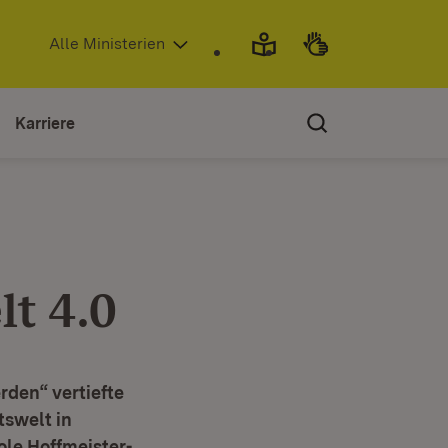
(Öffnet in neuem Fenster)
Alle Ministerien
Karriere
lt 4.0
rden“ vertiefte
tswelt in
ole Hoffmeister-