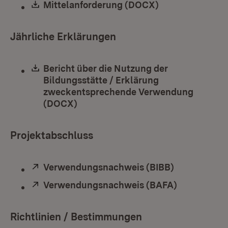
Download:
Mittelanforderung (DOCX)
(Öffnet in neue
Jährliche Erklärungen
Download:
Bericht über die Nutzung der
Bildungsstätte / Erklärung
zweckentsprechende Verwendung
(DOCX)
(Öffnet in neuem Fenster)
Projektabschluss
Extern:
Verwendungsnachweis (BIBB)
(Öffnet in n
Extern:
Verwendungsnachweis (BAFA)
(Öffnet in 
Richtlinien / Bestimmungen