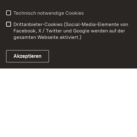
Benutzungshinweise
Erklärung zur
Technisch notwendige Cookies
Barrierefreiheit
Drittanbieter-Cookies (Social-Media-Elemente von
Impressum
Cookies
Facebook, X / Twitter und Google werden auf der
gesamten Webseite aktiviert.)
Akzeptieren
Link zum Landesportal