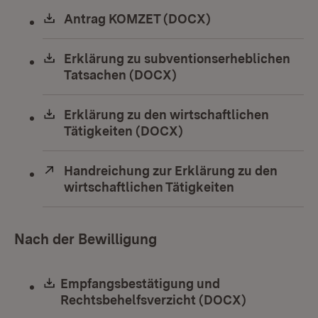
Download:
Antrag KOMZET (DOCX)
(Öffnet in neuem 
Download:
Erklärung zu subventionserheblichen
Tatsachen (DOCX)
(Öffnet in neuem Fenst
Download:
Erklärung zu den wirtschaftlichen
Tätigkeiten (DOCX)
(Öffnet in neuem Fens
Extern:
Handreichung zur Erklärung zu den
wirtschaftlichen Tätigkeiten
(Öffnet in ne
Nach der Bewilligung
Download:
Empfangsbestätigung und
Rechtsbehelfsverzicht (DOCX)
(Öffnet in 