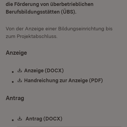
die Förderung von überbetrieblichen
Berufsbildungsstätten (ÜBS).
Von der Anzeige einer Bildungseinrichtung bis
zum Projektabschluss.
Anzeige
Download:
Anzeige (DOCX)
(Öffnet in neuem Fenster)
Download:
Handreichung zur Anzeige (PDF)
(Öffnet i
Antrag
Download:
Antrag (DOCX)
(Öffnet in neuem Fenster)