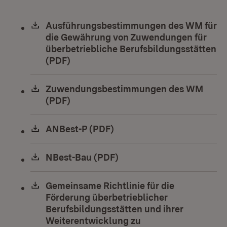
Download:
Ausführungsbestimmungen des WM für
die Gewährung von Zuwendungen für
überbetriebliche Berufsbildungsstätten
(PDF)
(Öffnet in neuem Fenster)
Download:
Zuwendungsbestimmungen des WM
(PDF)
(Öffnet in neuem Fenster)
Download:
ANBest-P (PDF)
(Öffnet in neuem Fenster)
Download:
NBest-Bau (PDF)
(Öffnet in neuem Fenster
Download:
Gemeinsame Richtlinie für die
Förderung überbetrieblicher
Berufsbildungsstätten und ihrer
Weiterentwicklung zu