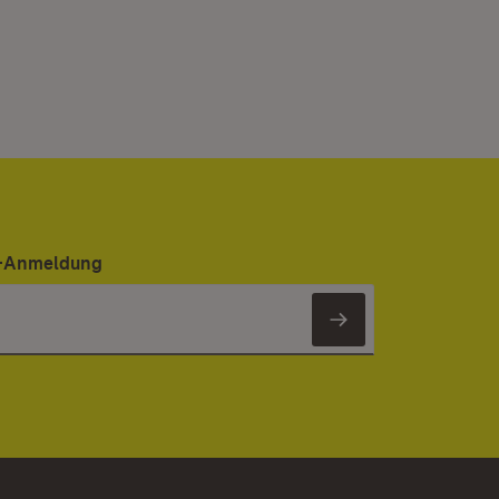
er-Anmeldung
Newsletter 