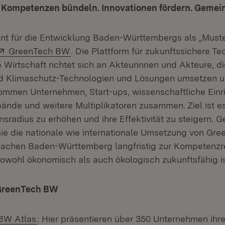
: Kompetenzen bündeln. Innovationen fördern. Geme
nt für die Entwicklung Baden-Württembergs als „Muste
Extern:
(Öffnet in neuem Fenster)
GreenTech BW
. Die Plattform für zukunftssichere T
 Wirtschaft richtet sich an Akteurinnen und Akteure, d
d Klimaschutz-Technologien und Lösungen umsetzen 
kommen Unternehmen, Start-ups, wissenschaftliche Einr
bände und weitere Multiplikatoren zusammen. Ziel ist es
nsradius zu erhöhen und ihre Effektivität zu steigern.
ie die nationale wie internationale Umsetzung von Gre
achen Baden-Württemberg langfristig zur Kompetenzre
sowohl ökonomisch als auch ökologisch zukunftsfähig is
GreenTech BW
BW Atlas
: Hier präsentieren über 350 Unternehmen ihr