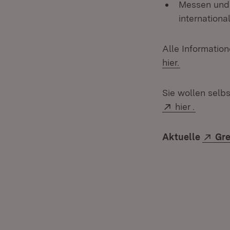
Messen und 
internationa
Alle Informatio
(Öffnet in 
hier.
Sie wollen selb
Extern:
(Öffnet i
hier
.
Ext
Aktuelle
Gr