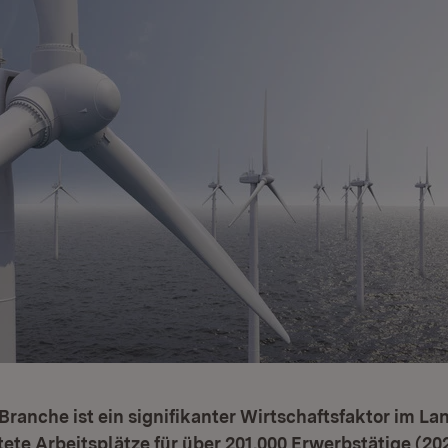
ranche ist ein signifikanter Wirtschaftsfaktor im Lan
ete Arbeitsplätze für über 201.000 Erwerbstätige (202