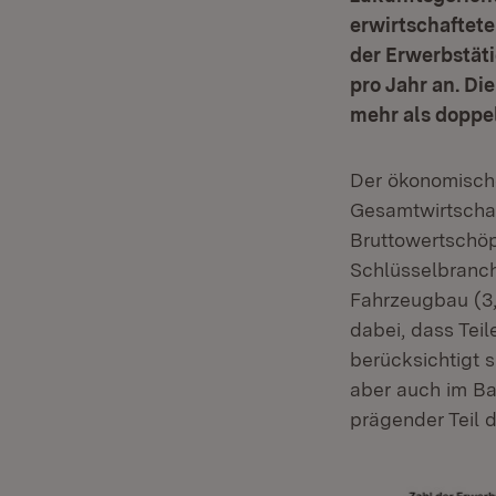
erwirtschaftete
der Erwerbstäti
pro Jahr an. Di
mehr als doppel
Der ökonomische
Gesamtwirtschaft
Bruttowertschöp
Schlüsselbranc
Fahrzeugbau (3,7
dabei, dass Tei
berücksichtigt s
aber auch im B
prägender Teil 