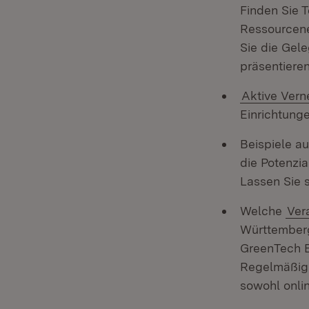
Finden Sie 
Ressourcene
Sie die Gele
präsentieren
Aktive Vern
Einrichtunge
Beispiele a
die Potenzi
Lassen Sie s
Welche
Ver
Württemberg
GreenTech B
Regelmäßig 
sowohl onlin