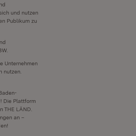
und
sich und nutzen
len Publikum zu
und
 BW.
wie Unternehmen
h nutzen.
 Baden-
 Die Plattform
 in THE LÄND.
ungen an –
den!