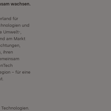
insam wachsen.
rland für
echnologien und
ie Umwelt-,
und am Markt
ichtungen,
, ihren
 Gemeinsam
enTech
gion – für eine
t.
e Technologien.