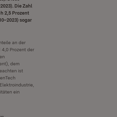
2023). Die Zahl
h 2,5 Prozent
010–2023) sogar
teile an der
d 4,0 Prozent der
ren
ent), dem
eachten ist
eenTech
lektroindustrie,
täten ein