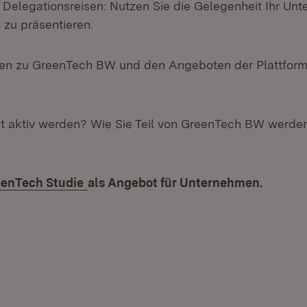
Delegationsreisen: Nutzen Sie die Gelegenheit Ihr Un
l zu präsentieren.
nen zu GreenTech BW und den Angeboten der Plattform
neuem Fenster)
st aktiv werden? Wie Sie Teil von GreenTech BW werden
n neuem Fenster)
ern:
(Öffnet in neuem Fenster)
eenTech Studie
als Angebot für Unternehmen.