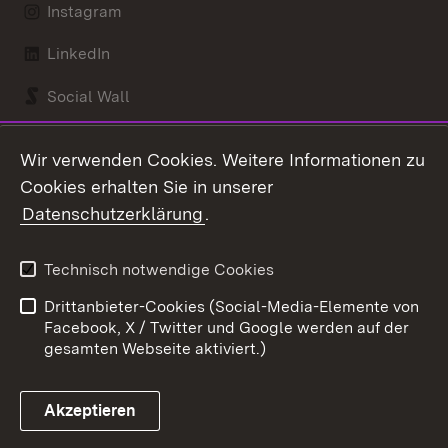
Instagram
LinkedIn
Social Wall
Youtube
Wir verwenden Cookies. Weitere Informationen zu
Cookies erhalten Sie in unserer
Zum 
Datenschutzerklärung
.
Kontakt
Datenschutz
Benutzungshinweise
Erklärung zur
Technisch notwendige Cookies
Barrierefreiheit
Drittanbieter-Cookies (Social-Media-Elemente von
Impressum
Cookies
Facebook, X / Twitter und Google werden auf der
gesamten Webseite aktiviert.)
Akzeptieren
Link zum Landesportal