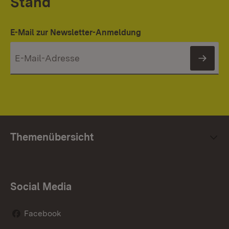
Stand
E-Mail zur Newsletter-Anmeldung
News
Themenübersicht
Social Media
Facebook