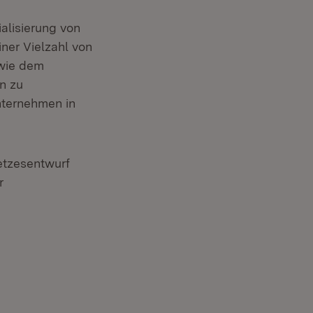
lisierung von
ner Vielzahl von
 wie dem
n zu
nternehmen in
etzesentwurf
r