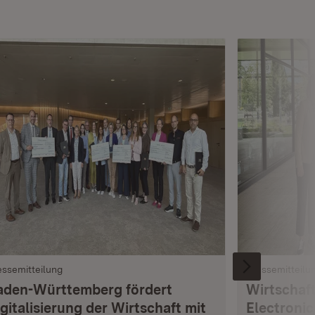
essemitteilung
Pressemitteilu
aden-Württemberg fördert
Wirtschaft
gitalisierung der Wirtschaft mit
Electronic