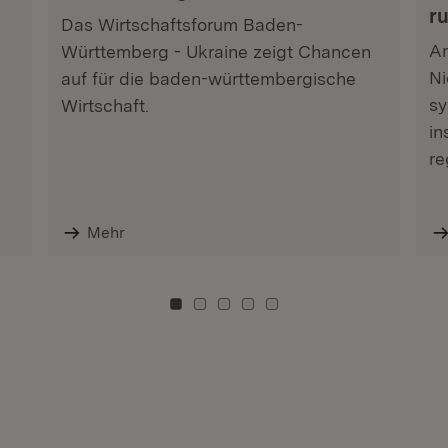
r
Das Wirtschaftsforum Baden-
Am
Württemberg - Ukraine zeigt Chancen
Ni
auf für die baden-württembergische
sy
Wirtschaft.
in
re
Mehr
Zu Kachel: 0
Zu Kachel: 3
Zu Kachel: 6
Zu Kachel: 9
Zu Kachel: 12