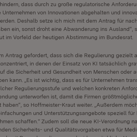
hindern, dass durch zu große regulatorische Anforder
e Unternehmen von Innovationen abgehalten und innov
rden. Deshalb setze ich mich mit dem Antrag für nach
aben ein, sonst droht eine Abwanderung ins Ausland“, s
ut im Vorfeld der heutigen Abstimmung im Bundesrat.
m Antrag gefordert, dass sich die Regulierung gezielt a
zentriert, in denen der Einsatz von KI tatsächlich gr
f die Sicherheit und Gesundheit von Menschen oder a
en kann. „Es ist wichtig, dass es für Unternehmen tra
welcher Regulierungsstufe und welchen konkreten Anfo
dung unterworfen ist, damit die Firmen größtmöglich
t haben“, so Hoffmeister-Kraut weiter. „Außerdem möch
einfachungen und Unterstützungsangebote speziell für 
ehmen schaffen.“ Zudem soll die neue KI-Verordnung na
nden Sicherheits- und Qualitätsvorgaben etwa für Med