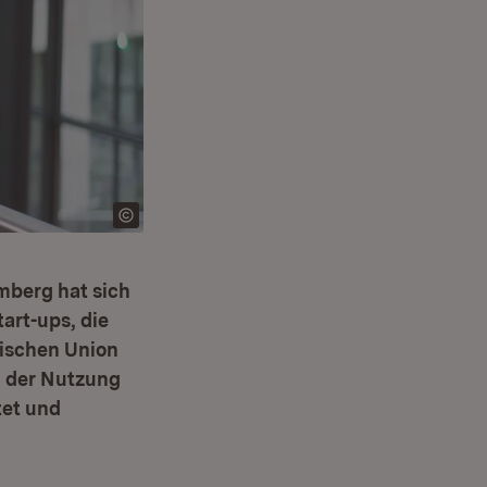
mberg hat sich
art-ups, die
äischen Union
ch der Nutzung
tet und