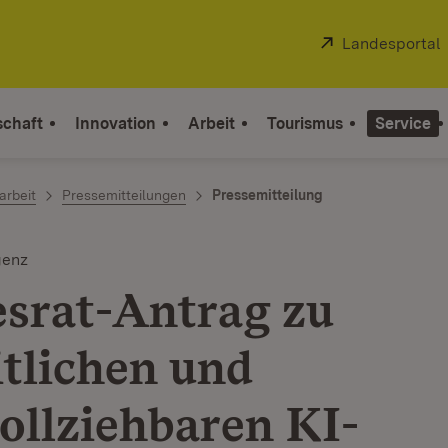
Extern:
Landesportal
schaft
Innovation
Arbeit
Tourismus
Service
arbeit
Pressemitteilungen
Pressemitteilung
genz
srat-Antrag zu
itlichen und
ollziehbaren KI-