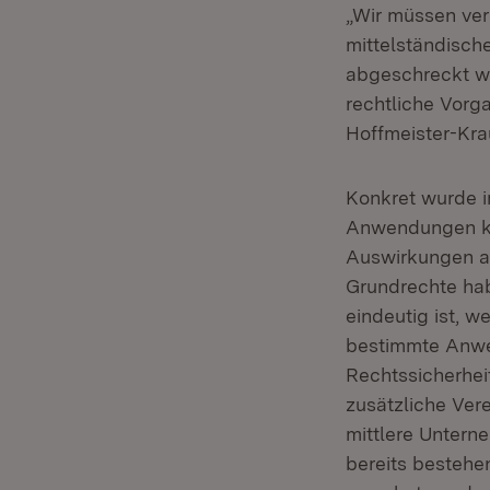
„Wir müssen ver
mittelständisch
abgeschreckt we
rechtliche Vorg
Hoffmeister-Kra
Konkret wurde i
Anwendungen kon
Auswirkungen au
Grundrechte hab
eindeutig ist, 
bestimmte Anwen
Rechtssicherhei
zusätzliche Ver
mittlere Untern
bereits bestehe