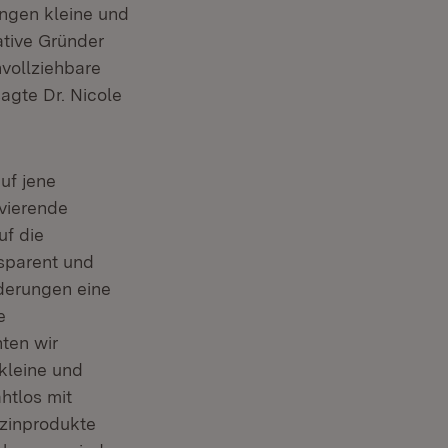
ungen kleine und
ative Gründer
vollziehbare
agte Dr. Nicole
uf jene
avierende
uf die
nsparent und
rderungen eine
e
ten wir
kleine und
htlos mit
izinprodukte