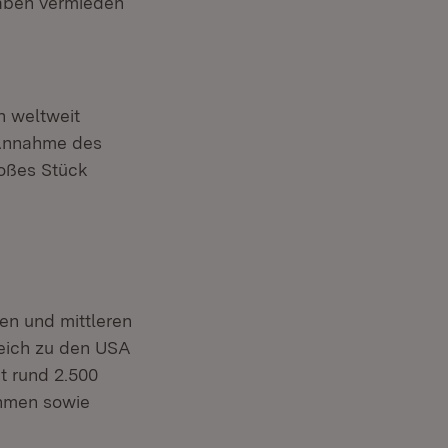
gaben vermieden
n weltweit
 Annahme des
roßes Stück
nen und mittleren
leich zu den USA
t rund 2.500
ehmen sowie