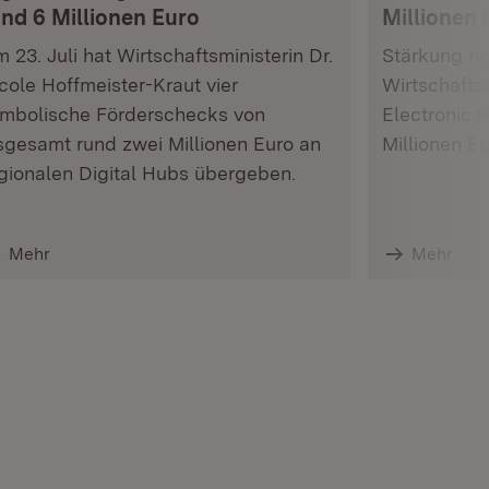
und 6 Millionen Euro
Millionen 
 23. Juli hat Wirtschaftsministerin Dr.
Stärkung res
cole Hoffmeister-Kraut vier
Wirtschafts
mbolische Förderschecks von
Electronic 
sgesamt rund zwei Millionen Euro an
Millionen E
gionalen Digital Hubs übergeben.
Mehr
Mehr