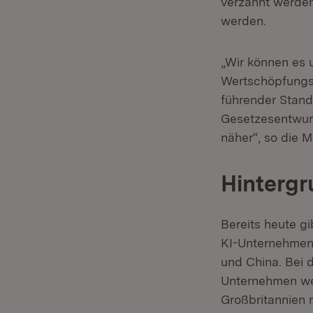
verzahnt werden
werden.
„Wir können es u
Wertschöpfungsp
führender Stand
Gesetzesentwurf
näher“, so die Mi
Hintergr
Bereits heute gi
KI-Unternehmen 
und China. Bei 
Unternehmen wei
Großbritannien 