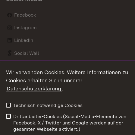
Facebook
Instagram
LinkedIn
Social Wall
Youtube
Wir verwenden Cookies. Weitere Informationen zu
Cookies erhalten Sie in unserer
Zum 
Datenschutzerklärung
.
Kontakt
Datenschutz
Benutzungshinweise
Erklärung zur
Technisch notwendige Cookies
Barrierefreiheit
Drittanbieter-Cookies (Social-Media-Elemente von
Impressum
Cookies
Facebook, X / Twitter und Google werden auf der
gesamten Webseite aktiviert.)