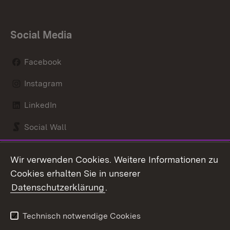
Social Media
Facebook
Instagram
LinkedIn
Social Wall
Youtube
Wir verwenden Cookies. Weitere Informationen zu
Cookies erhalten Sie in unserer
Zum 
Datenschutzerklärung
.
Kontakt
Datenschutz
Benutzungshinweise
Erklärung zur
Technisch notwendige Cookies
Barrierefreiheit