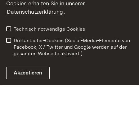
Cookies erhalten Sie in unserer
Zum 
Datenschutzerklärung
.
Kontakt
Datenschutz
Benutzungshinweise
Erklärung zur
Technisch notwendige Cookies
Barrierefreiheit
Drittanbieter-Cookies (Social-Media-Elemente von
Impressum
Cookies
Facebook, X / Twitter und Google werden auf der
gesamten Webseite aktiviert.)
Akzeptieren
Link zum Landesportal