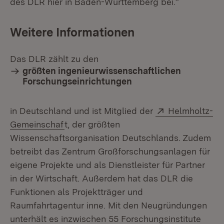
des DLR hier in Baden-Württemberg bei.“
Weitere Informationen
Das DLR zählt zu den
größten ingenieurwissenschaftlichen
Forschungseinrichtungen
Extern:
in Deutschland und ist Mitglied der
Helmholtz-
(Öffnet in neuem Fenster)
Gemeinschaf
t, der größten
Wissenschaftsorganisation Deutschlands. Zudem
betreibt das Zentrum Großforschungsanlagen für
eigene Projekte und als Dienstleister für Partner
in der Wirtschaft. Außerdem hat das DLR die
Funktionen als Projektträger und
Raumfahrtagentur inne. Mit den Neugründungen
unterhält es inzwischen 55 Forschungsinstitute