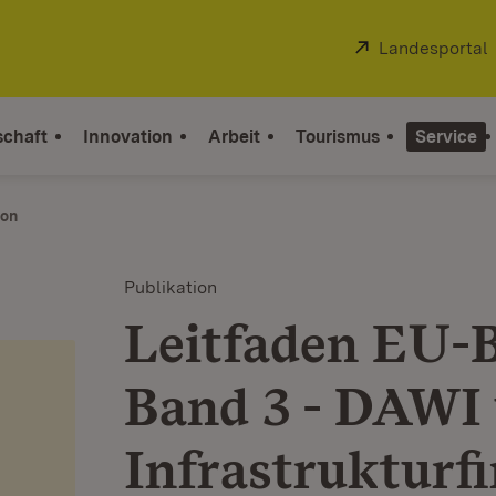
Extern:
Landesportal
schaft
Innovation
Arbeit
Tourismus
Service
ion
Publikation
Leitfaden EU-B
Band 3 - DAWI
Infrastrukturf