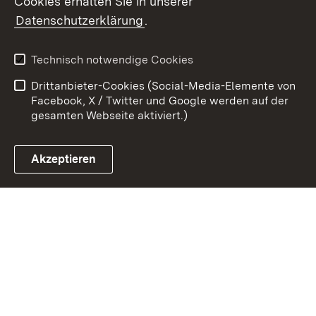
Cookies erhalten Sie in unserer
Zum 
Datenschutzerklärung
.
Kontakt
Datenschutz
Benutzungshinweise
Erklärung zur
Technisch notwendige Cookies
Barrierefreiheit
Drittanbieter-Cookies (Social-Media-Elemente von
Impressum
Cookies
Facebook, X / Twitter und Google werden auf der
gesamten Webseite aktiviert.)
Akzeptieren
Link zum Landesportal