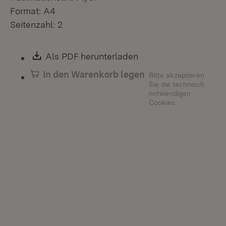
Format: A4
Seitenzahl: 2
Download:
Als PDF herunterladen
(Öffnet in neuem Fen
In den Warenkorb legen
Bitte akzeptieren
Sie die technisch
notwendigen
Cookies