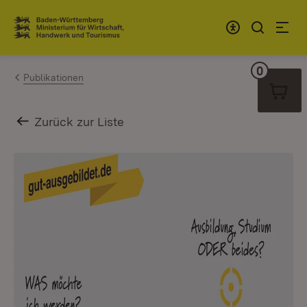
Zum Inhalt springen
Link zur Startseite
0
Warenko
Publikationen
Zurück zur Liste