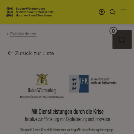
Zum Inhalt springen
Link zur Startseite
0
Warenko
Publikationen
Zurück zur Liste