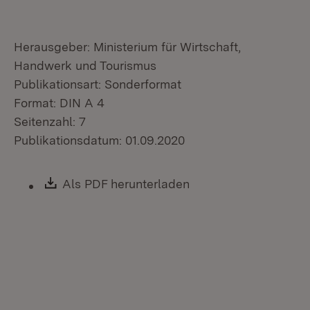
Herausgeber: Ministerium für Wirtschaft,
Handwerk und Tourismus
Publikationsart: Sonderformat
Format: DIN A 4
Seitenzahl: 7
Publikationsdatum: 01.09.2020
Download:
Als PDF herunterladen
(Öffnet in neuem Fen