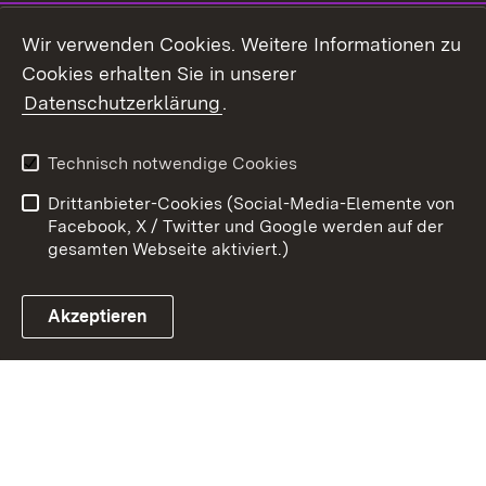
Youtube
Wir verwenden Cookies. Weitere Informationen zu
Cookies erhalten Sie in unserer
Zum 
Datenschutzerklärung
.
Kontakt
Datenschutz
Benutzungshinweise
Erklärung zur
Technisch notwendige Cookies
Barrierefreiheit
Drittanbieter-Cookies (Social-Media-Elemente von
Impressum
Cookies
Facebook, X / Twitter und Google werden auf der
gesamten Webseite aktiviert.)
Akzeptieren
Link zum Landesportal