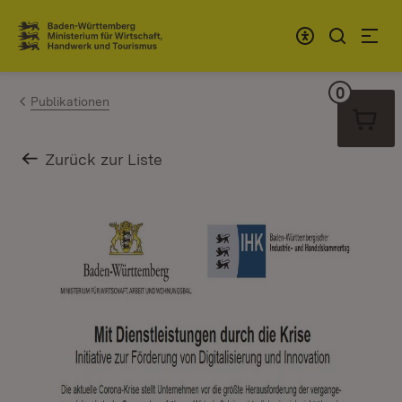
Zum Inhalt springen
Link zur Startseite
0
Warenko
Publikationen
Zurück zur Liste