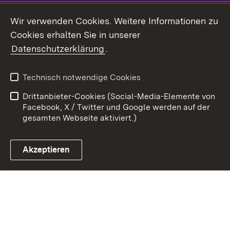
Youtube
Wir verwenden Cookies. Weitere Informationen zu
Cookies erhalten Sie in unserer
Zum 
Datenschutzerklärung
.
Kontakt
Datenschutz
Benutzungshinweise
Erklärung zur
Technisch notwendige Cookies
Barrierefreiheit
Drittanbieter-Cookies (Social-Media-Elemente von
Impressum
Cookies
Facebook, X / Twitter und Google werden auf der
gesamten Webseite aktiviert.)
Akzeptieren
Link zum Landesportal