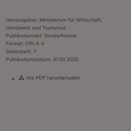
Herausgeber: Ministerium für Wirtschaft,
Handwerk und Tourismus
Publikationsart: Sonderformat
Format: DIN A 4
Seitenzahl: 7
Publikationsdatum: 01.09.2020
Download:
Als PDF herunterladen
(Öffnet in neuem Fen