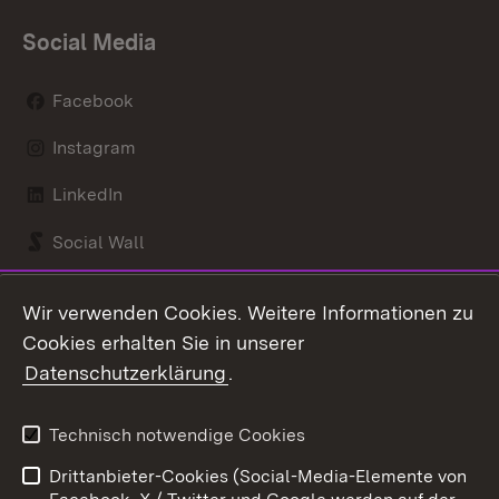
Social Media
Facebook
Instagram
LinkedIn
Social Wall
Youtube
Wir verwenden Cookies. Weitere Informationen zu
Cookies erhalten Sie in unserer
Zum 
Datenschutzerklärung
.
Kontakt
Datenschutz
Benutzungshinweise
Erklärung zur
Technisch notwendige Cookies
Barrierefreiheit
Drittanbieter-Cookies (Social-Media-Elemente von
Impressum
Cookies