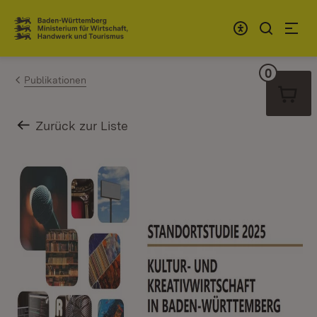
Zum Inhalt springen
Link zur Startseite
0
Warenko
Publikationen
Zurück zur Liste