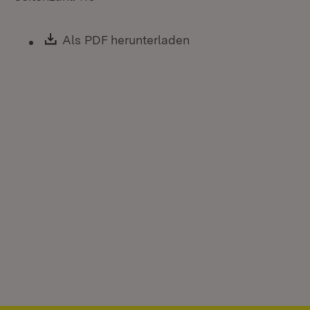
Download:
Als PDF herunterladen
(Öffnet in neuem Fen