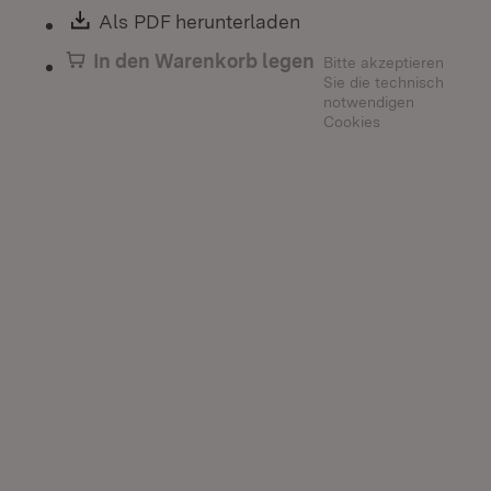
Download:
Als PDF herunterladen
(Öffnet in neuem Fen
In den Warenkorb legen
Bitte akzeptieren
Sie die technisch
notwendigen
Cookies