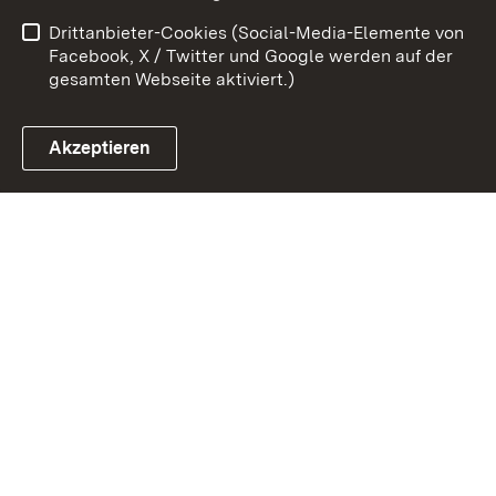
Barrierefreiheit
Drittanbieter-Cookies (Social-Media-Elemente von
Impressum
Cookies
Facebook, X / Twitter und Google werden auf der
gesamten Webseite aktiviert.)
Akzeptieren
Link zum Landesportal