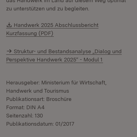
das Handwerk im Land auf diesem Weg optimal
zu unterstützen und zu begleiten.
Download:
Handwerk 2025 Abschlussbericht
(Öffnet in neuem Fenster)
Kurzfassung (PDF)
Struktur- und Bestandsanalyse „Dialog und
Perspektive Handwerk 2025“ - Modul 1
Herausgeber: Ministerium für Wirtschaft,
Handwerk und Tourismus
Publikationsart: Broschüre
Format: DIN A4
Seitenzahl: 130
Publikationsdatum: 01/2017