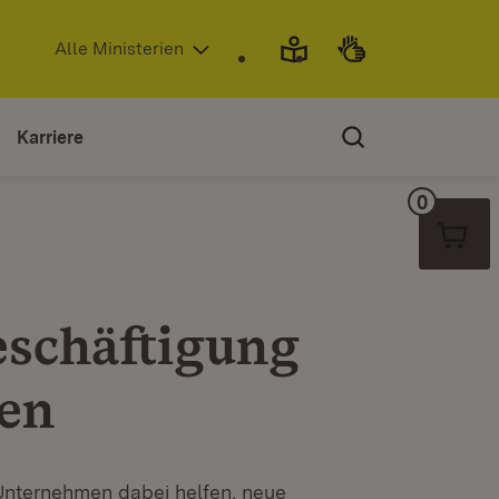
(Öffnet in neuem Fenster)
Alle Ministerien
Karriere
0
Warenko
eschäftigung
en
Unternehmen dabei helfen, neue