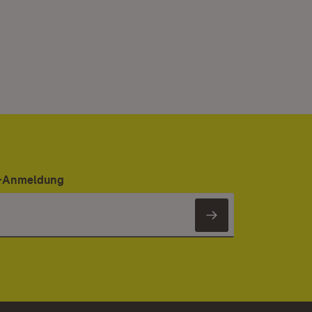
er-Anmeldung
Newsletter 