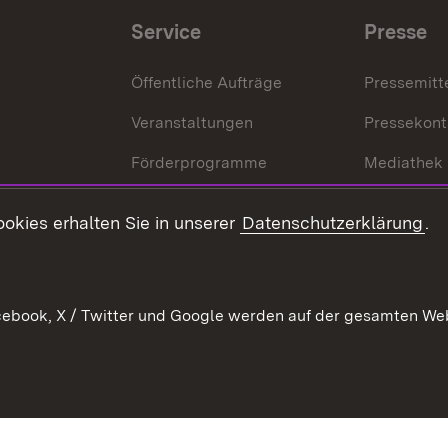
Service
Presse
Öffentliche Aufträge
Pressemitt
Veranstaltungen
Pressekont
Förderprogramme
Mediathek
Kontakt
okies erhalten Sie in unserer
Datenschutzerklärung
.
Anfahrt
ebook, X / Twitter und Google werden auf der gesamten Webs
Kontakt
Datenschutz
Benutzungshinweise
Erkläru