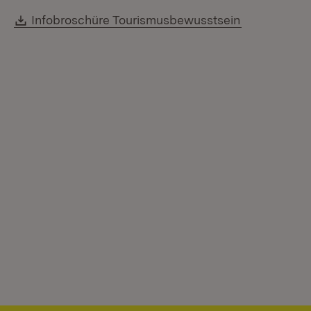
Download:
(Öffnet in n
Infobroschüre Tourismusbewusstsein