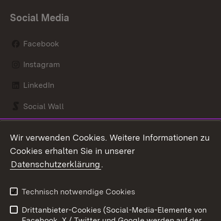
Social Media
Facebook
Instagram
LinkedIn
Social Wall
Youtube
Wir verwenden Cookies. Weitere Informationen zu
Cookies erhalten Sie in unserer
Zum 
Datenschutzerklärung
.
Kontakt
Datenschutz
Benutzungshinweise
Erklärung zur
Technisch notwendige Cookies
Barrierefreiheit
Drittanbieter-Cookies (Social-Media-Elemente von
Impressum
Cookies
Facebook, X / Twitter und Google werden auf der