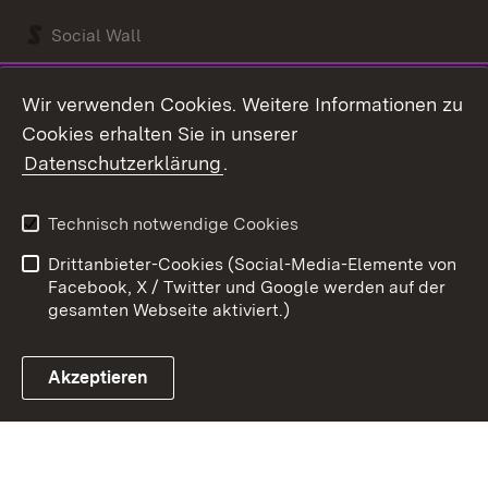
Social Wall
Youtube
Wir verwenden Cookies. Weitere Informationen zu
Cookies erhalten Sie in unserer
Zum 
Datenschutzerklärung
.
Kontakt
Datenschutz
Benutzungshinweise
Erklärung zur
Technisch notwendige Cookies
Barrierefreiheit
Drittanbieter-Cookies (Social-Media-Elemente von
Impressum
Cookies
Facebook, X / Twitter und Google werden auf der
gesamten Webseite aktiviert.)
Akzeptieren
Link zum Landesportal