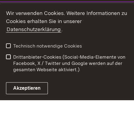
Youtube
Wir verwenden Cookies. Weitere Informationen zu
Cookies erhalten Sie in unserer
Zum 
Datenschutzerklärung
.
Kontakt
Datenschutz
Benutzungshinweise
Erklärung zur
Technisch notwendige Cookies
Barrierefreiheit
Drittanbieter-Cookies (Social-Media-Elemente von
Impressum
Cookies
Facebook, X / Twitter und Google werden auf der
gesamten Webseite aktiviert.)
Akzeptieren
Link zum Landesportal