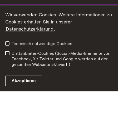
Youtube
Wir verwenden Cookies. Weitere Informationen zu
Cookies erhalten Sie in unserer
Zum 
Datenschutzerklärung
.
Kontakt
Datenschutz
Benutzungshinweise
Erklärung zur
Technisch notwendige Cookies
Barrierefreiheit
Drittanbieter-Cookies (Social-Media-Elemente von
Impressum
Cookies
Facebook, X / Twitter und Google werden auf der
gesamten Webseite aktiviert.)
Akzeptieren
Link zum Landesportal