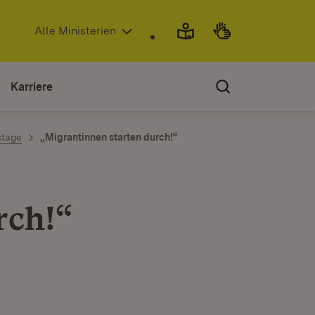
(Öffnet in neuem Fenster)
Alle Ministerien
Karriere
stage
„Migrantinnen starten durch!“
rch!“