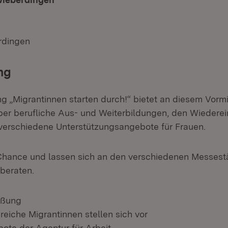
rdingen
ng
ng „Migrantinnen starten durch!“ bietet an diesem Vorm
ber berufliche Aus- und Weiterbildungen, den Wiederei
 verschiedene Unterstützungsangebote für Frauen.
 Chance und lassen sich an den verschiedenen Messes
 beraten.
üßung
reiche Migrantinnen stellen sich vor
ote der Agentur für Arbeit