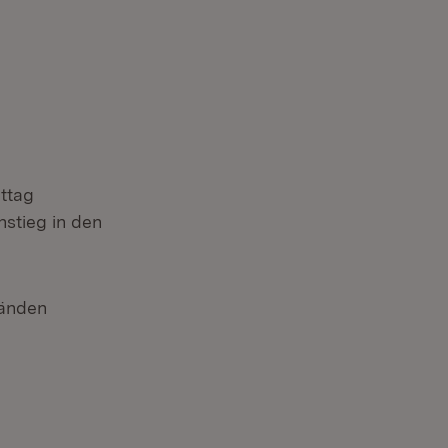
ittag
nstieg in den
tänden