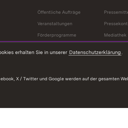
Öffentliche Aufträge
Pressemitt
Veranstaltungen
Pressekont
Förderprogramme
Mediathek
Kontakt
okies erhalten Sie in unserer
Datenschutzerklärung
.
Anfahrt
ebook, X / Twitter und Google werden auf der gesamten Webs
Kontakt
Datenschutz
Benutzungshinweise
Erkläru