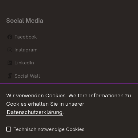
Social Media
Facebook
Instagram
LinkedIn
Social Wall
Youtube
Wir verwenden Cookies. Weitere Informationen zu
Cookies erhalten Sie in unserer
Zum 
Datenschutzerklärung
.
Kontakt
Datenschutz
Benutzungshinweise
Erklärung zur
Technisch notwendige Cookies
Barrierefreiheit