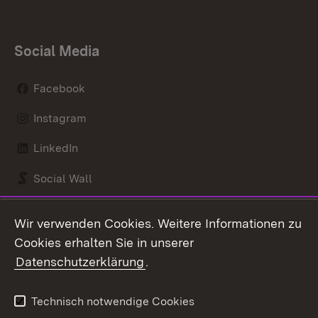
Social Media
Facebook
Instagram
LinkedIn
Social Wall
Youtube
Wir verwenden Cookies. Weitere Informationen zu
Cookies erhalten Sie in unserer
Zum 
Datenschutzerklärung
.
Kontakt
Datenschutz
Benutzungshinweise
Erklärung zur
Technisch notwendige Cookies
Barrierefreiheit