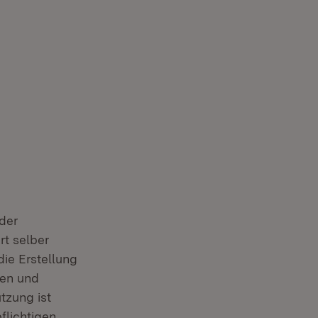
oder
rt selber
die Erstellung
ten und
tzung ist
flichtigen