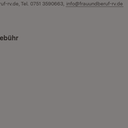
f-rv.de, Tel. 0751 3590663,
info@frauundberuf-rv.de
ebühr