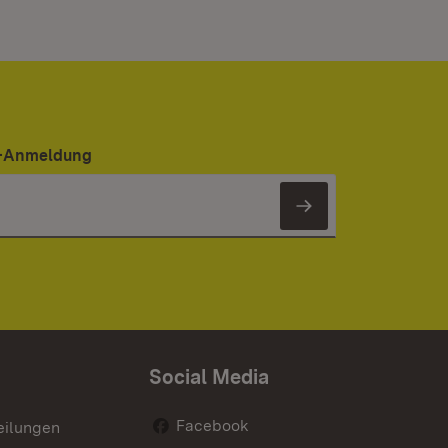
er-Anmeldung
Newsletter 
Social Media
Facebook
eilungen