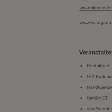
www.simoneab
www.instagram
Veranstalte
Kontaktstel
IHK Bodens
Handwerksk
familyNET
vhs Friedri