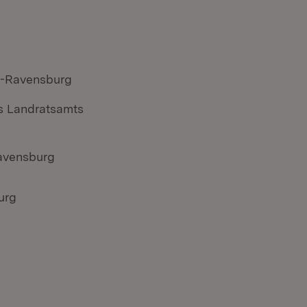
nz-Ravensburg
s Landratsamts
Ravensburg
urg