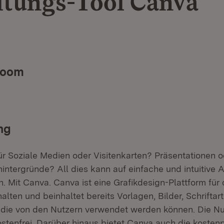
ltungs-Tool Canva
Zoom
ng
für Soziale Medien oder Visitenkarten? Präsentationen 
ntergründe? All dies kann auf einfache und intuitive A
. Mit Canva. Canva ist eine Grafikdesign-Plattform für 
halten und beinhaltet bereits Vorlagen, Bilder, Schriftar
 die von den Nutzern verwendet werden können. Die Nu
stenfrei. Darüber hinaus bietet Canva auch die kostenp