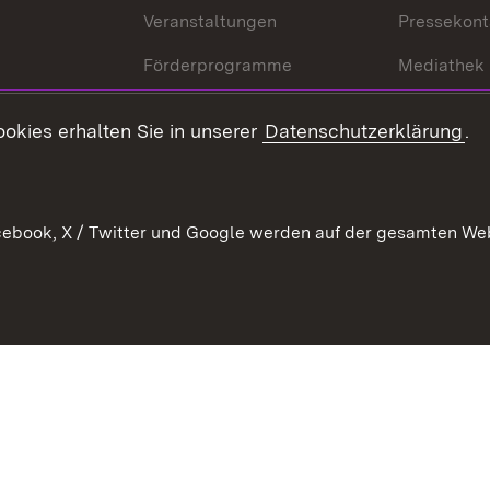
Veranstaltungen
Pressekont
Förderprogramme
Mediathek
Kontakt
okies erhalten Sie in unserer
Datenschutzerklärung
.
Anfahrt
ebook, X / Twitter und Google werden auf der gesamten Webs
Kontakt
Datenschutz
Benutzungshinweise
Erkläru