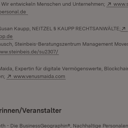
Extern
 Wir entwickeln Menschen und Unternehmen;
www.s
(Öffnet in neuem Fenster)
personal.de
§ Susan Kaupp, NEITZEL § KAUPP RECHTSANWÄLTE;
(Öffnet in neuem Fenster)
pp.de
rausch, Steinbeis-Beratungszentrum Management Move
xtern:
(Öffnet in neuem Fenster)
ww.steinbeis.de/su2307/
Maida, Expertin für digitale Vermögenswerte, Blockchai
Extern:
(Öffnet in neuem Fenster)
en;
www.venusmaida.com
rinnen/Veranstalter
th - Die BusinessGeographin®, Nachhaltige Personale