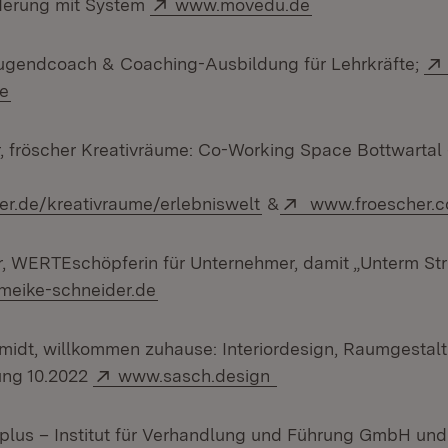
Extern:
(Öffnet in neuem
derung mit System
www.movedu.de
Jugendcoach & Coaching-Ausbildung für Lehrkräfte;
(Öffnet in neuem Fenster)
de
r, fröscher Kreativräume: Co-Working Space Bottwartal 
(Öffnet in neuem Fenst
Extern:
r.de/kreativraume/erlebniswelt
&
www.froescher.
, WERTEschöpferin für Unternehmer, damit „Unterm Str
n:
(Öffnet in neuem Fenster)
eike-schneider.de
midt, willkommen zuhause: Interiordesign, Raumgestal
Extern:
(Öffnet in neuem Fen
ung 10.2022
www.sasch.design
Fplus – Institut für Verhandlung und Führung GmbH un