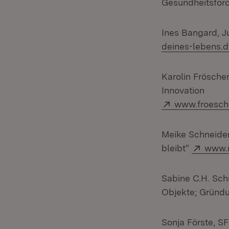
Gesundheitsför
Ines Bangard, 
deines-lebens.
Karolin Frösche
Innovation
Extern:
www.froesche
Meike Schneider
Exter
bleibt“
www.m
Sabine C.H. Sch
Objekte; Gründ
Sonja Förste, S