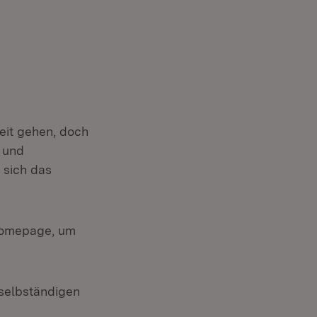
keit gehen, doch
t und
“ sich das
 Homepage, um
 selbständigen