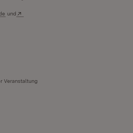
(Öffnet in neuem Fenster)
Extern:
de
und
r Veranstaltung