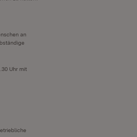
enschen an
lbständige
30 Uhr mit
triebliche