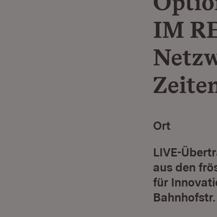
Optio
IM R
Netzw
Zeiten
Ort
LIVE-Übert
aus den frö
für Innovat
Bahnhofstr.