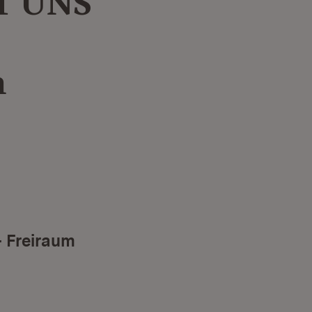
T UNS
n
– Freiraum