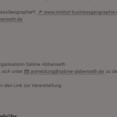
Extern:
sinessGeographie®;
www.institut-businessgeographie.
(Öffnet in neuem Fenster)
benseth.de
Organisatorin Sabine Abbenseth
E-Mail:
e sich unter
anmeldung@sabine-abbenseth.de
zu de
nn den Link zur Veranstaltung
ebühr