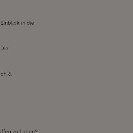
inblick in die
 Die
sch &
offen zu halten?