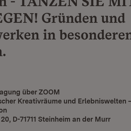
n - TANZEN SIE MI
EGEN! Gründen und
erken in besondere
.
ragung über ZOOM
scher Kreativräume und Erlebniswelten 
ion
 20, D-71711 Steinheim an der Murr