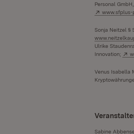
Personal GmbH,
Extern:
www.sfplus-
Sonja Neitzel 
www.neitzelkau
Ulrike Stauden
E
Innovation;
w
Venus Isabella 
Kryptowährung
Veranstalte
Sabine Abbense