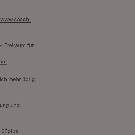
 Fenster)
Extern:
www.coach-
– Freiraum für
er)
(Öffnet in neuem Fenster)
com
ich mehr übrig
tung und
ster)
d SFplus