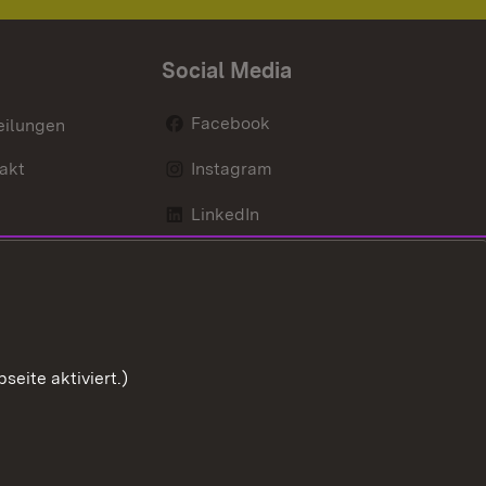
Social Media
Facebook
eilungen
akt
Instagram
LinkedIn
Social Wall
Youtube
eite aktiviert.)
Zum Sei
ng zur Barrierefreiheit
Impressum
Cookies