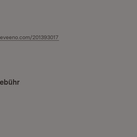
(Öffnet in neuem Fenster)
//eveeno.com/201393017
ebühr