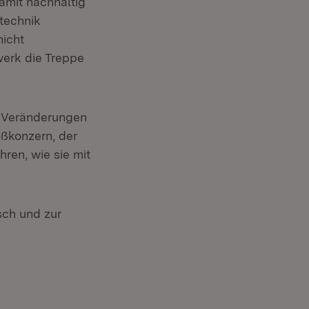
amit nachhaltig
technik
icht
erk die Treppe
n Veränderungen
oßkonzern, der
hren, wie sie mit
sch und zur