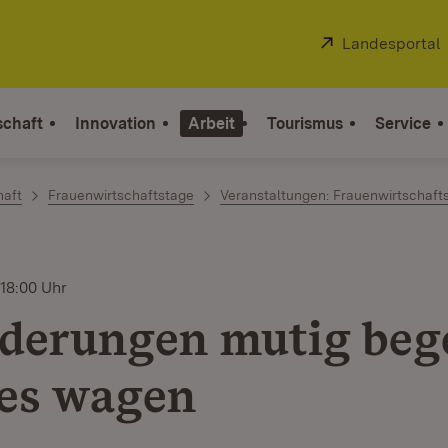
Extern:
Landesportal
schaft
Innovation
Arbeit
Tourismus
Service
haft
Frauenwirtschaftstage
Veranstaltungen: Frauenwirtschaft
 18:00 Uhr
derungen mutig be
es wagen