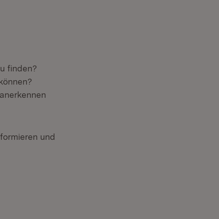
zu finden?
 können?
 anerkennen
nformieren und