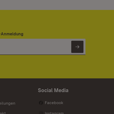
er-Anmeldung
Newsletter 
Social Media
Facebook
eilungen
akt
Instagram