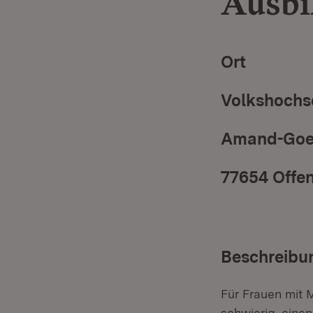
Ausbi
Ort
Volkshochs
Amand-Goeg
77654 Offe
Beschreibu
Für Frauen mit M
schwierig, eine