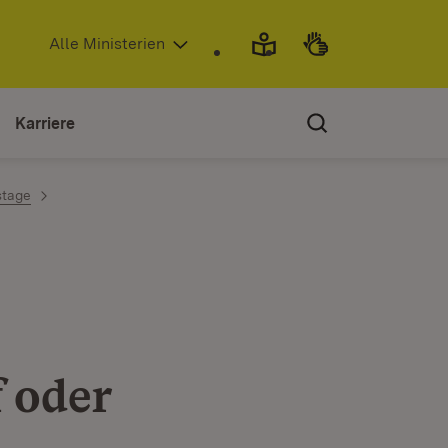
(Öffnet in neuem Fenster)
Alle Ministerien
Karriere
stage
f oder