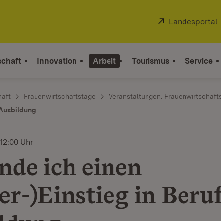
Extern:
Landesportal
schaft
Innovation
Arbeit
Tourismus
Service
haft
Frauenwirtschaftstage
Veranstaltungen: Frauenwirtschaft
r Ausbildung
 12:00 Uhr
inde ich einen
er-)Einstieg in Beru