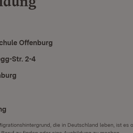
ldung
chule Offenburg
g-Str. 2-4
nburg
ng
igrationshintergrund, die in Deutschland leben, ist es o
n Beruf zu finden oder eine Ausbildung zu machen.