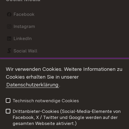
Facebook
Instagram
LinkedIn
Social Wall
Youtube
Wir verwenden Cookies. Weitere Informationen zu
Cookies erhalten Sie in unserer
Zum 
Datenschutzerklärung
.
Kontakt
Datenschutz
Benutzungshinweise
Erklärung zur
Technisch notwendige Cookies
Barrierefreiheit
Drittanbieter-Cookies (Social-Media-Elemente von
Impressum
Cookies
Facebook, X / Twitter und Google werden auf der
gesamten Webseite aktiviert.)