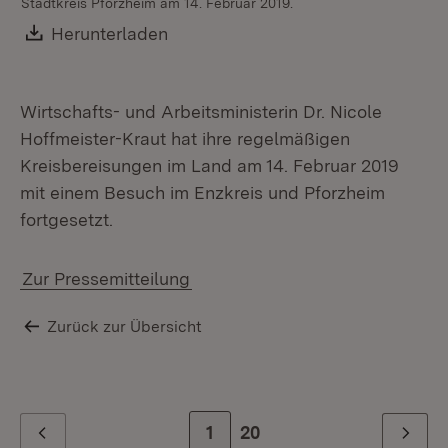
Stadtkreis Pforzheim am 14. Februar 2019.
St
Download:
Herunterladen
(Öffnet in neuem Fenster)
Wirtschafts- und Arbeitsministerin Dr. Nicole
Hoffmeister-Kraut hat ihre regelmäßigen
Kreisbereisungen im Land am 14. Februar 2019
mit einem Besuch im Enzkreis und Pforzheim
fortgesetzt.
Zur Pressemitteilung
Zurück zur Übersicht
Zur Seite
1
Zur letzten Seite
20
Zurück
Weiter