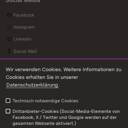
Social Media
Facebook
Instagram
LinkedIn
Social Wall
Youtube
Wir verwenden Cookies. Weitere Informationen zu
Cookies erhalten Sie in unserer
Zum 
Datenschutzerklärung
.
Kontakt
Datenschutz
Benutzungshinweise
Erklärung zur
Technisch notwendige Cookies
Barrierefreiheit
Drittanbieter-Cookies (Social-Media-Elemente von
Impressum
Cookies
Facebook, X / Twitter und Google werden auf der
gesamten Webseite aktiviert.)