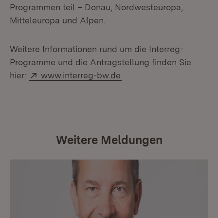
Programmen teil – Donau, Nordwesteuropa,
Mitteleuropa und Alpen.
Weitere Informationen rund um die Interreg-
Programme und die Antragstellung finden Sie
Extern:
(Öffnet in neuem Fenste
hier:
www.interreg-bw.de
Weitere Meldungen