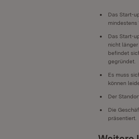
Das Start-u
mindestens 1
Das Start-u
nicht länge
befindet si
gegründet.
Es muss sic
können leide
Der Standor
Die Geschäf
präsentiert.
Weitere 