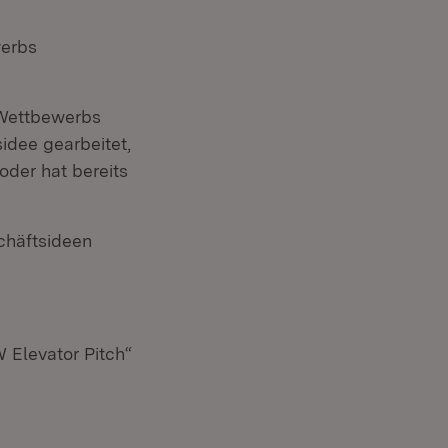
werbs
 Wettbewerbs
idee gearbeitet,
oder hat bereits
chäftsideen
 Elevator Pitch“