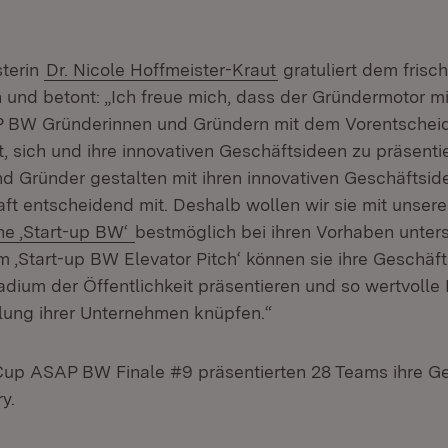
sterin
Dr. Nicole Hoffmeister-Kraut
gratuliert dem frisc
n und betont: „Ich freue mich, dass der Gründermotor m
P BW Gründerinnen und Gründern mit dem Vorentscheid
, sich und ihre innovativen Geschäftsideen zu präsenti
d Gründer gestalten mit ihren innovativen Geschäftsid
ft entscheidend mit. Deshalb wollen wir sie mit unsere
(Öffnet in neuem Fenster)
e ‚Start-up BW‘
bestmöglich bei ihren Vorhaben unter
m ‚Start-up BW Elevator Pitch‘ können sie ihre Geschäf
dium der Öffentlichkeit präsentieren und so wertvolle 
lung ihrer Unternehmen knüpfen.“
Cup ASAP BW Finale #9 präsentierten 28 Teams ihre G
y.