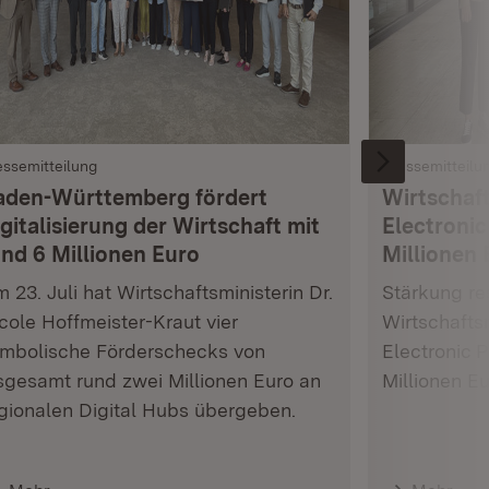
essemitteilung
Pressemitteilu
aden-Württemberg fördert
Wirtschaft
gitalisierung der Wirtschaft mit
Electronic
und 6 Millionen Euro
Millionen 
 23. Juli hat Wirtschaftsministerin Dr.
Stärkung res
cole Hoffmeister-Kraut vier
Wirtschafts
mbolische Förderschecks von
Electronic 
sgesamt rund zwei Millionen Euro an
Millionen E
gionalen Digital Hubs übergeben.