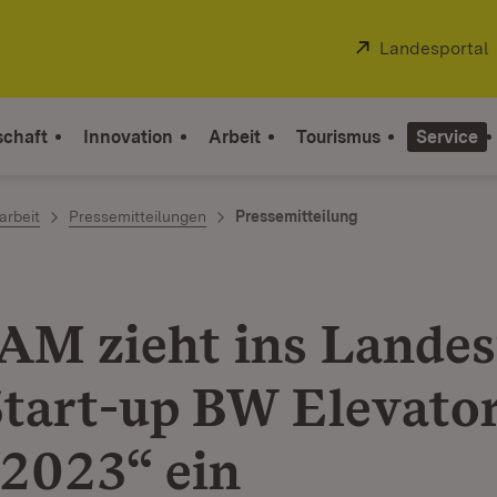
Extern:
Landesportal
schaft
Innovation
Arbeit
Tourismus
Service
arbeit
Pressemitteilungen
Pressemitteilung
M zieht ins Landes
Start-up BW Elevato
 2023“ ein