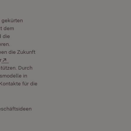
h gekürten
it dem
 die
eren.
een die Zukunft
Extern:
r
stützen. Durch
tsmodelle in
Kontakte für die
eschäftsideen