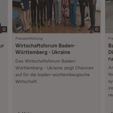
Pressemitteilung
Pr
ur
Wirtschaftsforum Baden-
B
Württemberg - Ukraine
Di
r
Das Wirtschaftsforum Baden-
Am
Württemberg - Ukraine zeigt Chancen
Ni
auf für die baden-württembergische
sy
Wirtschaft.
in
re