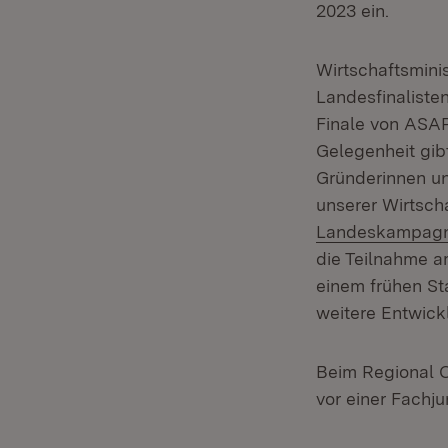
2023 ein.
Wirtschaftsmini
Landesfinaliste
Finale von ASA
Gelegenheit gibt
Gründerinnen un
unserer Wirtscha
Landeskampagn
die Teilnahme a
einem frühen Sta
weitere Entwick
Beim Regional 
vor einer Fachjur