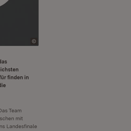
das
eichsten
ür finden in
die
 Das Team
nschen mit
ins Landesfinale