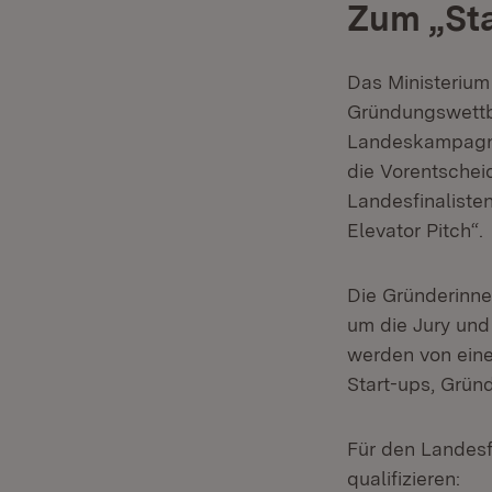
Zum „Sta
Das Ministerium
Gründungswettbe
Landeskampagne
die Vorentschei
Landesfinaliste
Elevator Pitch“.
Die Gründerinne
um die Jury und
werden von eine
Start-ups, Grün
Für den Landesfi
qualifizieren: