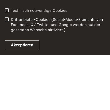
Benutzungshinweise
Erklärung zur
Technisch notwendige Cookies
Barrierefreiheit
Drittanbieter-Cookies (Social-Media-Elemente von
Impressum
Cookies
Facebook, X / Twitter und Google werden auf der
gesamten Webseite aktiviert.)
Akzeptieren
Link zum Landesportal