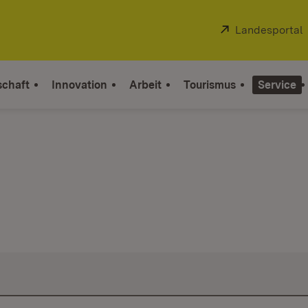
Extern:
Landesportal
schaft
Innovation
Arbeit
Tourismus
Service