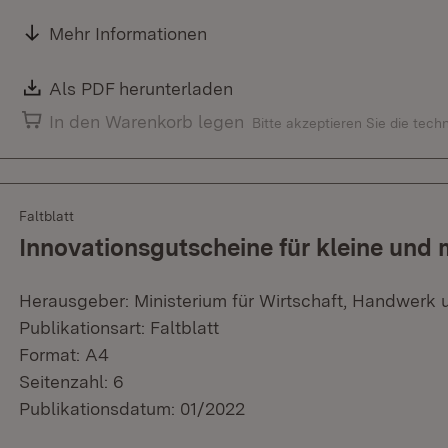
Mehr Informationen
Download:
Als PDF herunterladen
(Öffnet in neuem Fenster)
In den Warenkorb legen
Bitte akzeptieren Sie die tec
Faltblatt
Innovationsgutscheine für kleine und
Herausgeber: Ministerium für Wirtschaft, Handwerk 
Publikationsart: Faltblatt
Format: A4
Seitenzahl: 6
Publikationsdatum: 01/2022