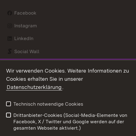
Facebook
Instagram
LinkedIn
Social Wall
Youtube
Wir verwenden Cookies. Weitere Informationen zu
Cookies erhalten Sie in unserer
Zum 
Datenschutzerklärung
.
Kontakt
Datenschutz
Benutzungshinweise
Erklärung zur
Technisch notwendige Cookies
Barrierefreiheit
Drittanbieter-Cookies (Social-Media-Elemente von
Impressum
Cookies
Facebook, X / Twitter und Google werden auf der
gesamten Webseite aktiviert.)