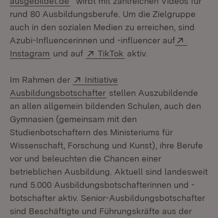
ausgebildet.de
“ wirbt mit zahlreichen Videos für
rund 80 Ausbildungsberufe. Um die Zielgruppe
auch in den sozialen Medien zu erreichen, sind
Extern:
Azubi-Influencerinnen und -influencer auf
(Öffnet in neuem Fenster)
Extern:
(Öffnet in neuem Fenste
Instagram
und auf
TikTok
aktiv.
Extern:
Im Rahmen der
Initiative
(Öffnet in neuem Fenster)
Ausbildungsbotschafter
stellen Auszubildende
an allen allgemein bildenden Schulen, auch den
Gymnasien (gemeinsam mit den
Studienbotschaftern des Ministeriums für
Wissenschaft, Forschung und Kunst), ihre Berufe
vor und beleuchten die Chancen einer
betrieblichen Ausbildung. Aktuell sind landesweit
rund 5.000 Ausbildungsbotschafterinnen und -
botschafter aktiv. Senior-Ausbildungsbotschafter
sind Beschäftigte und Führungskräfte aus der