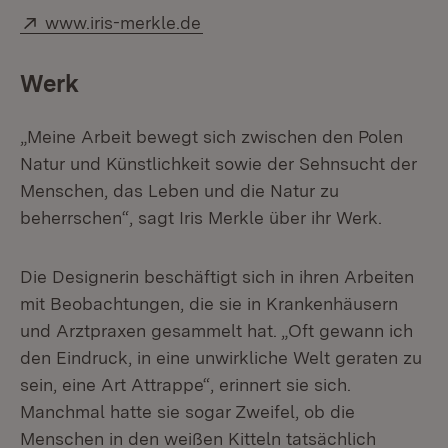
Extern:
(Öffnet in neuem Fenster)
www.iris-merkle.de
Werk
„Meine Arbeit bewegt sich zwischen den Polen
Natur und Künstlichkeit sowie der Sehnsucht der
Menschen, das Leben und die Natur zu
beherrschen“, sagt Iris Merkle über ihr Werk.
Die Designerin beschäftigt sich in ihren Arbeiten
mit Beobachtungen, die sie in Krankenhäusern
und Arztpraxen gesammelt hat. „Oft gewann ich
den Eindruck, in eine unwirkliche Welt geraten zu
sein, eine Art Attrappe“, erinnert sie sich.
Manchmal hatte sie sogar Zweifel, ob die
Menschen in den weißen Kitteln tatsächlich