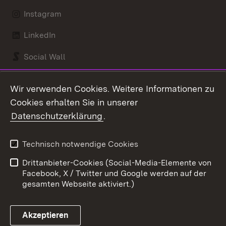
Instagram
LinkedIn
Social Wall
Youtube
Wir verwenden Cookies. Weitere Informationen zu
Cookies erhalten Sie in unserer
Zum 
Datenschutzerklärung
.
Kontakt
Datenschutz
Benutzungshinweise
Erklärung zur
Technisch notwendige Cookies
Barrierefreiheit
Drittanbieter-Cookies (Social-Media-Elemente von
Impressum
Cookies
Facebook, X / Twitter und Google werden auf der
gesamten Webseite aktiviert.)
Akzeptieren
Link zum Landesportal