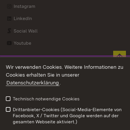
Instagram
LinkedIn
Social Wall
Youtube
Zum 
Wir verwenden Cookies. Weitere Informationen zu
Kontakt
Datenschutz
Cookies erhalten Sie in unserer
Benutzungshinweise
Erklärung zur
Datenschutzerklärung
.
Barrierefreiheit
Impressum
Cookies
Technisch notwendige Cookies
Drittanbieter-Cookies (Social-Media-Elemente von
Facebook, X / Twitter und Google werden auf der
gesamten Webseite aktiviert.)
Link zum Landesportal