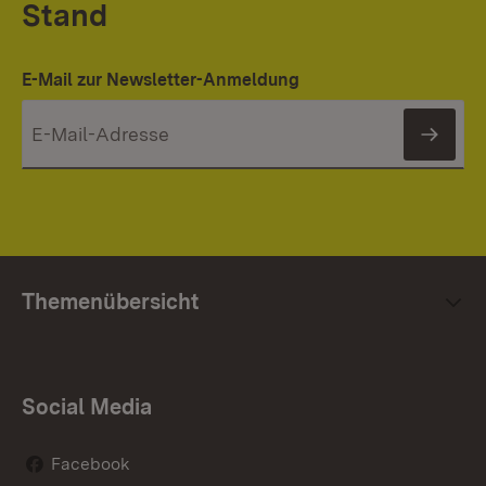
Stand
E-Mail zur Newsletter-Anmeldung
News
Themenübersicht
Social Media
Facebook