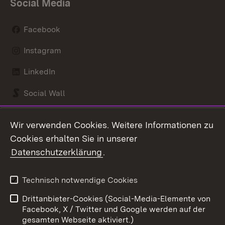
Social Media
Facebook
Instagram
LinkedIn
Social Wall
Youtube
Wir verwenden Cookies. Weitere Informationen zu
Cookies erhalten Sie in unserer
Zum 
Datenschutzerklärung
.
Kontakt
Datenschutz
Benutzungshinweise
Erklärung zur
Technisch notwendige Cookies
Barrierefreiheit
Drittanbieter-Cookies (Social-Media-Elemente von
Impressum
Cookies
Facebook, X / Twitter und Google werden auf der
gesamten Webseite aktiviert.)