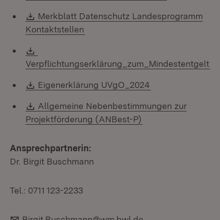
Download:
Merkblatt Datenschutz Landesprogramm
(Öffnet in neuem Fenster)
Kontaktstellen
Download:
(Ö
Verpflichtungserklärung_zum_Mindestentgelt
Download:
(Öffnet in neuem 
Eigenerklärung UVgO_2024
Download:
Allgemeine Nebenbestimmungen zur
(Öffnet in neuem Fe
Projektförderung (ANBest-P)
Ansprechpartnerin:
Dr. Birgit Buschmann
Tel.: 0711 123-2233
E-Mail:
Birgit.Buschmann@wm.bwl.de