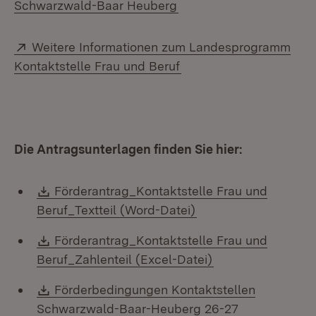
Schwarzwald-Baar Heuberg
Extern:
Weitere Informationen zum Landesprogramm
(Öffnet in neuem Fenst
Kontaktstelle Frau und Beruf
Die Antragsunterlagen finden Sie hier:
Download:
Förderantrag_Kontaktstelle Frau und
(Öffnet in neuem Fen
Beruf_Textteil (Word-Datei)
Download:
Förderantrag_Kontaktstelle Frau und
(Öffnet in neuem 
Beruf_Zahlenteil (Excel-Datei)
Download:
Förderbedingungen Kontaktstellen
(Öffnet in ne
Schwarzwald-Baar-Heuberg 26-27