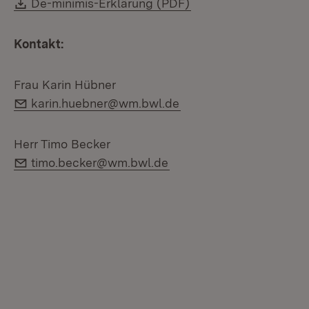
Download:
(Öffnet in neuem Fen
De-minimis-Erklärung (PDF)
Kontakt:
Frau Karin Hübner
E-Mail:
karin.huebner@wm.bwl.de
Herr Timo Becker
E-Mail:
timo.becker@wm.bwl.de