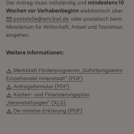
Der Antrag muss vollständig und
mindestens 10
Wochen vor Vorhabenbeginn
elektronisch über
E-Mail:
poststelle@wm.bwl.de
oder postalisch beim
Ministerium für Wirtschaft, Arbeit und Tourismus
eingehen.
Weitere Informationen:
Download:
Merkblatt Förderprogramm „Sofortprogramm
(Öffnet in neuem Fen
Einzelhandel Innenstadt“ (PDF)
Download:
(Öffnet in neuem Fenster)
Antragsformular (PDF)
Download:
Kosten- und Finanzierungsplan
(Öffnet in neuem Fenster)
„Veranstaltungen“ (XLS)
Download:
(Öffnet in neuem Fen
De-minimis-Erklärung (PDF)