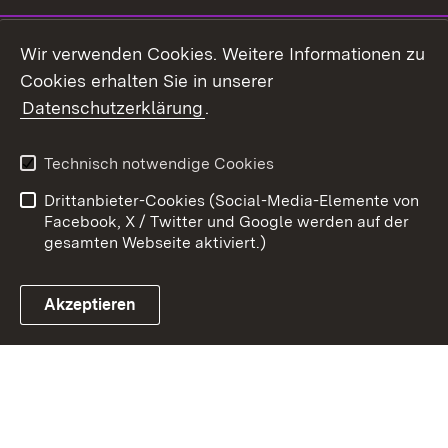
Youtube
Wir verwenden Cookies. Weitere Informationen zu
Cookies erhalten Sie in unserer
Zum 
Datenschutzerklärung
.
Kontakt
Datenschutz
Benutzungshinweise
Erklärung zur
Technisch notwendige Cookies
Barrierefreiheit
Drittanbieter-Cookies (Social-Media-Elemente von
Impressum
Cookies
Facebook, X / Twitter und Google werden auf der
gesamten Webseite aktiviert.)
Akzeptieren
Link zum Landesportal