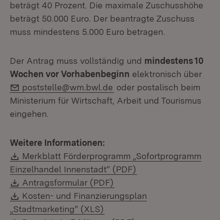
beträgt 40 Prozent. Die maximale Zuschusshöhe
beträgt 50.000 Euro. Der beantragte Zuschuss
muss mindestens 5.000 Euro betragen.
Der Antrag muss vollständig und
mindestens 10
Wochen vor Vorhabenbeginn
elektronisch über
E-Mail:
poststelle@wm.bwl.de
oder postalisch beim
Ministerium für Wirtschaft, Arbeit und Tourismus
eingehen.
Weitere Informationen:
Download:
Merkblatt Förderprogramm „Sofortprogramm
(Öffnet in neuem Fen
Einzelhandel Innenstadt“ (PDF)
Download:
(Öffnet in neuem Fenster)
Antragsformular (PDF)
Download:
Kosten- und Finanzierungsplan
(Öffnet in neuem Fenster)
„Stadtmarketing" (XLS)