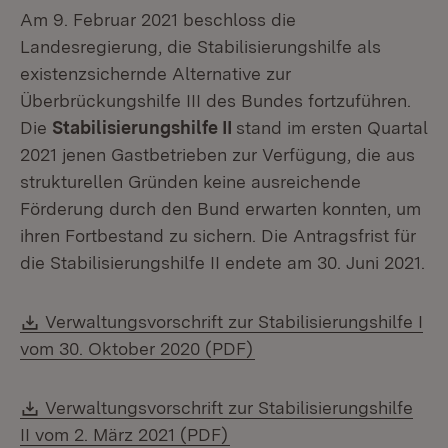
Am 9. Februar 2021 beschloss die
Landesregierung, die Stabilisierungshilfe als
existenzsichernde Alternative zur
Überbrückungshilfe III des Bundes fortzuführen.
Die
Stabilisierungshilfe II
stand im ersten Quartal
2021 jenen Gastbetrieben zur Verfügung, die aus
strukturellen Gründen keine ausreichende
Förderung durch den Bund erwarten konnten, um
ihren Fortbestand zu sichern. Die Antragsfrist für
die Stabilisierungshilfe II endete am 30. Juni 2021.
Download:
Verwaltungsvorschrift zur Stabilisierungshilfe I
(Öffnet in neuem Fenste
vom 30. Oktober 2020 (PDF)
Download:
Verwaltungsvorschrift zur Stabilisierungshilfe
(Öffnet in neuem Fenster)
II vom 2. März 2021 (PDF)