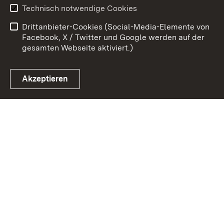
Benutzungshinweise
Erklärung zur
Technisch notwendige Cookies
Barrierefreiheit
Drittanbieter-Cookies (Social-Media-Elemente von
Impressum
Cookies
Facebook, X / Twitter und Google werden auf der
gesamten Webseite aktiviert.)
Akzeptieren
Link zum Landesportal