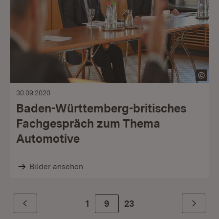
30.09.2020
Baden-Württemberg-britisches
Fachgespräch zum Thema
Automotive
Bilder ansehen
1
Zur Seite
9
23
Zurück
Weiter