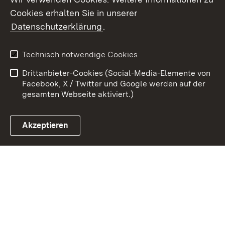
Cookies erhalten Sie in unserer
Zum 
Datenschutzerklärung
.
Kontakt
Datenschutz
Benutzungshinweise
Erklärung zur
Technisch notwendige Cookies
Barrierefreiheit
Drittanbieter-Cookies (Social-Media-Elemente von
Impressum
Cookies
Facebook, X / Twitter und Google werden auf der
gesamten Webseite aktiviert.)
Akzeptieren
Link zum Landesportal