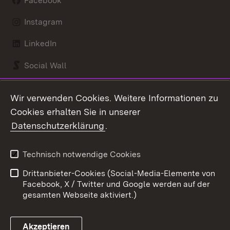
Facebook
Instagram
LinkedIn
Social Wall
Youtube
Wir verwenden Cookies. Weitere Informationen zu
Cookies erhalten Sie in unserer
Zum 
Datenschutzerklärung
.
Kontakt
Datenschutz
Benutzungshinweise
Erklärung zur
Technisch notwendige Cookies
Barrierefreiheit
Drittanbieter-Cookies (Social-Media-Elemente von
Impressum
Cookies
Facebook, X / Twitter und Google werden auf der
gesamten Webseite aktiviert.)
Akzeptieren