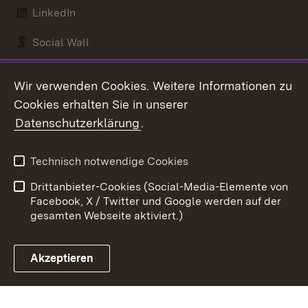
LinkedIn
Social Wall
Youtube
Wir verwenden Cookies. Weitere Informationen zu
Cookies erhalten Sie in unserer
Zum 
Datenschutzerklärung
.
Kontakt
Datenschutz
Benutzungshinweise
Erklärung zur
Technisch notwendige Cookies
Barrierefreiheit
Drittanbieter-Cookies (Social-Media-Elemente von
Impressum
Cookies
Facebook, X / Twitter und Google werden auf der
gesamten Webseite aktiviert.)
Akzeptieren
Link zum Landesportal