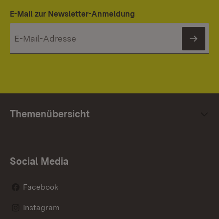
E-Mail zur Newsletter-Anmeldung
News
Themenübersicht
Social Media
Facebook
Instagram