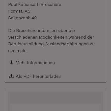
Publikationsart: Broschüre
Format: A5
Seitenzahl: 40
Die Broschüre informiert über die
verschiedenen Möglichkeiten während der
Berufsausbildung Auslandserfahrungen zu
sammeln.
Mehr Informationen
Download:
Als PDF herunterladen
(Öffnet in neuem Fenste