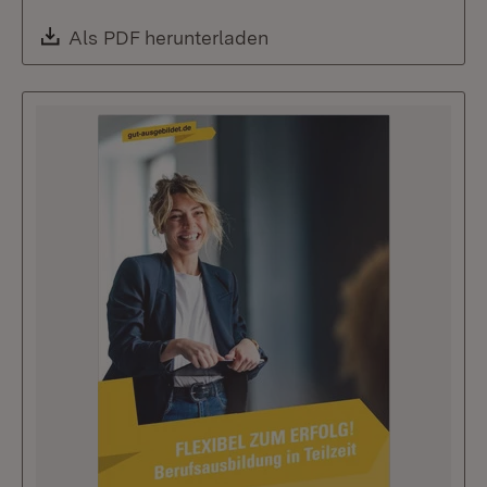
Download:
Als PDF herunterladen
(Öffnet in neuem Fenste