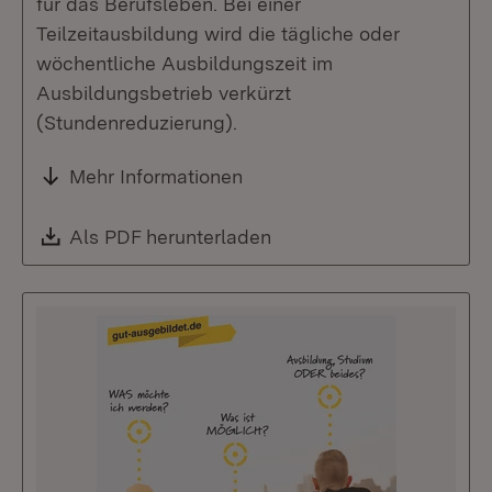
für das Berufsleben. Bei einer
Teilzeitausbildung wird die tägliche oder
wöchentliche Ausbildungszeit im
Ausbildungsbetrieb verkürzt
(Stundenreduzierung).
Mehr Informationen
Download:
Als PDF herunterladen
(Öffnet in neuem Fenste