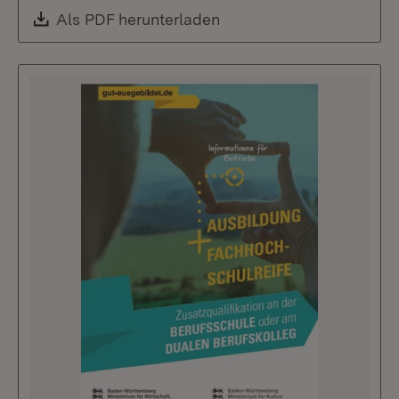
Download:
Als PDF herunterladen
(Öffnet in neuem Fenste