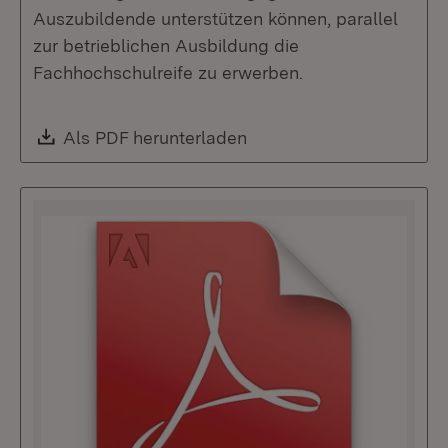
Auszubildende unterstützen können, parallel
zur betrieblichen Ausbildung die
Fachhochschulreife zu erwerben.
Download:
Als PDF herunterladen
(Öffnet in neuem Fenste