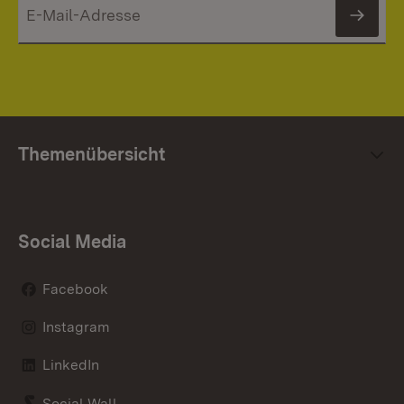
News
Themenübersicht
Social Media
Facebook
Instagram
LinkedIn
Social Wall