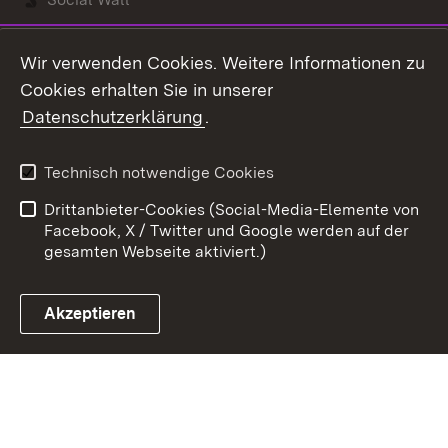
Youtube
Wir verwenden Cookies. Weitere Informationen zu
Cookies erhalten Sie in unserer
Zum 
Datenschutzerklärung
.
Kontakt
Datenschutz
Benutzungshinweise
Erklärung zur
Technisch notwendige Cookies
Barrierefreiheit
Drittanbieter-Cookies (Social-Media-Elemente von
Impressum
Cookies
Facebook, X / Twitter und Google werden auf der
gesamten Webseite aktiviert.)
Akzeptieren
Link zum Landesportal