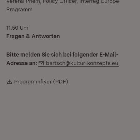
Verena Priem, Policy Officer, Interreg Europe
Programm
11.50 Uhr
Fragen & Antworten
Bitte melden Sie sich bei folgender E-Mail-
E-Mail:
Adresse an:
bertsch@kultur-konzepte.eu
Download:
(Öffnet in neuem Fenster)
Programmflyer (PDF)