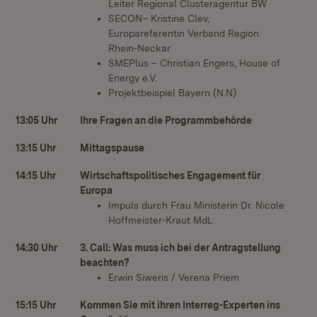
Leiter Regional Clusteragentur BW
SECON– Kristine Clev,
Europareferentin Verband Region
Rhein-Neckar
SMEPlus – Christian Engers, House of
Energy e.V.
Projektbeispiel Bayern (N.N)
13:05 Uhr
Ihre Fragen an die Programmbehörde
13:15 Uhr
Mittagspause
14:15 Uhr
Wirtschaftspolitisches Engagement für
Europa
Impuls durch Frau Ministerin Dr. Nicole
Hoffmeister-Kraut MdL
14:30 Uhr
3. Call: Was muss ich bei der Antragstellung
beachten?
Erwin Siweris / Verena Priem
15:15 Uhr
Kommen Sie mit ihren Interreg-Experten ins