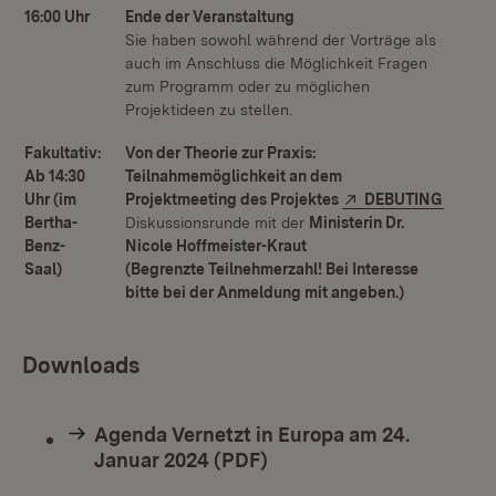
16:00 Uhr
Ende der Veranstaltung
Sie haben sowohl während der Vorträge als
auch im Anschluss die Möglichkeit Fragen
zum Programm oder zu möglichen
Projektideen zu stellen.
Fakultativ:
Von der Theorie zur Praxis:
Ab 14:30
Teilnahmemöglichkeit an dem
Extern:
(Öffnet
Uhr (im
Projektmeeting des Projektes
DEBUTING
Bertha-
Diskussionsrunde mit der
Ministerin Dr.
Benz-
Nicole Hoffmeister-Kraut
Saal)
(Begrenzte Teilnehmerzahl! Bei Interesse
bitte bei der Anmeldung mit angeben.)
Downloads
Agenda Vernetzt in Europa am 24.
Januar 2024 (PDF)