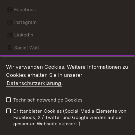
Facebook
Instagram
LinkedIn
Social Wall
Youtube
Wir verwenden Cookies. Weitere Informationen zu
Cookies erhalten Sie in unserer
Zum 
Datenschutzerklärung
.
Kontakt
Datenschutz
Benutzungshinweise
Erklärung zur
Technisch notwendige Cookies
Barrierefreiheit
Drittanbieter-Cookies (Social-Media-Elemente von
Impressum
Cookies
Facebook, X / Twitter und Google werden auf der
gesamten Webseite aktiviert.)