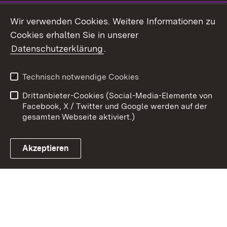
Youtube
Wir verwenden Cookies. Weitere Informationen zu
Cookies erhalten Sie in unserer
Zum 
Datenschutzerklärung
.
Kontakt
Datenschutz
Benutzungshinweise
Erklärung zur
Technisch notwendige Cookies
Barrierefreiheit
Drittanbieter-Cookies (Social-Media-Elemente von
Impressum
Cookies
Facebook, X / Twitter und Google werden auf der
gesamten Webseite aktiviert.)
Akzeptieren
Link zum Landesportal