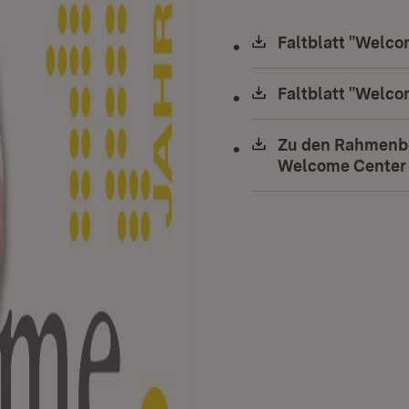
Download:
Faltblatt "Welc
Download:
Faltblatt "Welc
Download:
Zu den Rahmenb
Welcome Center