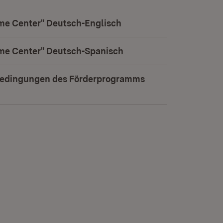
ome Center" Deutsch-Englisch
(Öffnet in neuem Fenste
ome Center" Deutsch-Spanisch
(Öffnet in neuem Fenste
edingungen des Förderprogramms
(Öffnet in neuem Fenster)