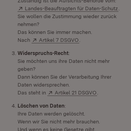
Zuständig ist die Aufsichts-Behörde vom:
Extern:
Landes-Beauftragten für Daten-Schutz
.
Sie wollen die Zustimmung wieder zurück
nehmen?
Das können Sie immer machen.
Extern:
(Öffnet in neuem Fens
Nach
Artikel 7 DSGVO
.
Widerspruchs-Recht
:
Sie möchten uns ihre Daten nicht mehr
geben?
Dann können Sie der Verarbeitung Ihrer
Daten widersprechen.
Extern:
(Öffnet in neu
Das steht in
Artikel 21 DSGVO
.
Löschen von Daten
:
Ihre Daten werden gelöscht.
Wenn wir Sie nicht mehr brauchen.
Und wenn es keine Gesetze gibt,