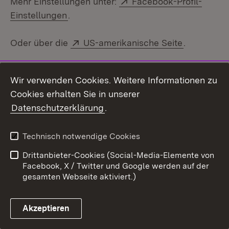
Mehr Einstellungen unter:
Facebook-Profil-
(Öffnet in neuem Fenster)
Einstellungen
.
Extern:
(Öffnet in
Oder über die
US-amerikanische Seite
.
Extern:
(Öffnet in neuem Fenster)
Oder die
EU-Seite
.
Wir verwenden Cookies. Weitere Informationen zu
Cookies erhalten Sie in unserer
Wenn Sie Facebook geladen haben,
Datenschutzerklärung
.
ist ein Cookie auf Ihrem Computer.
Über den Daten-Schutz-Schalter können Sie das
Technisch notwendige Cookies
Cookie löschen.
Drittanbieter-Cookies (Social-Media-Elemente von
Instagram
Facebook, X / Twitter und Google werden auf der
gesamten Webseite aktiviert.)
Bei Instagram kann man auch Fotos hochladen.
Funktionen von Instagram werden durch die
Zustimmung aktiv.
Akzeptieren