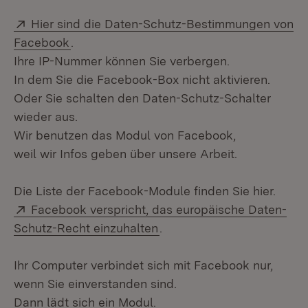
Extern:
Hier sind die Daten-Schutz-Bestimmungen von
(Öffnet in neuem Fenster)
Facebook
.
Ihre IP-Nummer können Sie verbergen.
In dem Sie die Facebook-Box nicht aktivieren.
Oder Sie schalten den Daten-Schutz-Schalter
wieder aus.
Wir benutzen das Modul von Facebook,
weil wir Infos geben über unsere Arbeit.
Die Liste der Facebook-Module finden Sie hier.
Extern:
Facebook verspricht, das europäische Daten-
(Öffnet in neuem Fenster)
Schutz-Recht einzuhalten
.
Ihr Computer verbindet sich mit Facebook nur,
wenn Sie einverstanden sind.
Dann lädt sich ein Modul.