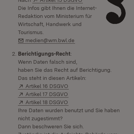
Die Infos gibt Ihnen die Internet-
Redaktion vom Ministerium für
Wirtschaft, Handwerk und
Tourismus.
E-Mail:
medien@wm.bwl.de
Berichtigungs-Recht
:
Wenn Daten falsch sind,
haben Sie das Recht auf Berichtigung.
Das steht in diesen Artikeln:
Extern:
(Öffnet in neuem Fenster)
Artikel 16 DSGVO
Extern:
(Öffnet in neuem Fenster)
Artikel 17 DSGVO
Extern:
(Öffnet in neuem Fenster)
Artikel 18 DSGVO
Ihre Daten wurden benutzt und Sie haben
nicht zugestimmt?
Dann beschweren Sie sich.