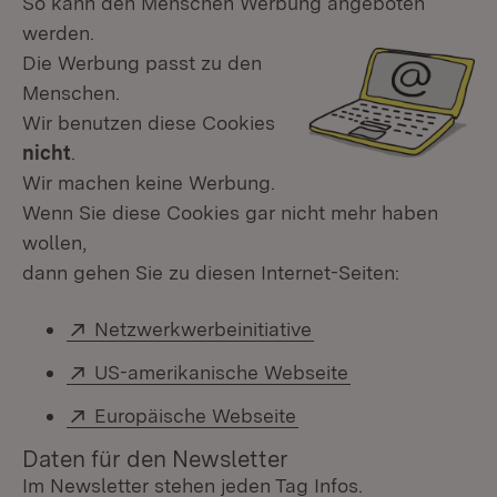
So kann den Menschen Werbung angeboten
werden.
Die Werbung passt zu den
Menschen.
Wir benutzen diese Cookies
nicht
.
Wir machen keine Werbung.
Wenn Sie diese Cookies gar nicht mehr haben
wollen,
dann gehen Sie zu diesen Internet-Seiten:
Extern:
Netzwerkwerbeinitiative
(Öffnet in neuem Fe
Extern:
US-amerikanische Webseite
(Öffnet in neue
Extern:
Europäische Webseite
(Öffnet in neuem Fens
Daten für den Newsletter
Im Newsletter stehen jeden Tag Infos.